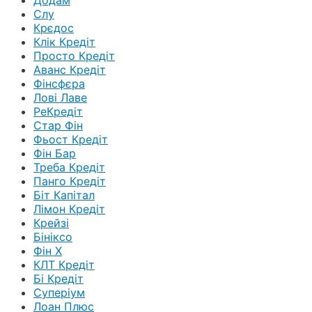
Слу
Крєдос
Клік Кредіт
Просто Кредіт
Аванс Кредіт
Фінсфєра
Лові Лаве
РеКредіт
Стар Фін
Фьост Кредіт
Фін Бар
Треба Кредіт
Панго Кредіт
Біт Капітал
Лімон Кредіт
Крейзі
Бініксо
Фін Х
КЛТ Кредіт
Бі Кредіт
Суперіум
Лоан Плюс