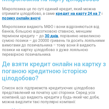
Мікропозика це по суті єдиний кредит, який можна
отримати цілодобово, а саме
кредит на карту 24 на 7
і
позику онлайн вночі
.
Мікропозики видають МФО і вони відрізняються від
банків, більшою відсотковою ставкою, меншим
терміном кредиту – до
30 днів
, порівняно невеликою
сумою позики – до 20000 гривень та досить лояльними
вимогами до позичальника – тому вони й видають
позики на картку цілодобово з дуже лояльною
перевіркою позичальника.
Де взяти кредит онлайн на картку з
поганою кредитною історією
цілодобово?
Список всіх підприємств кредитуючих цілодобово
представлений на початку цієї сторінки. Серед усіх
компаній, що видають кредити у будь-який час доби,
можна виділити такі популярні компанії: