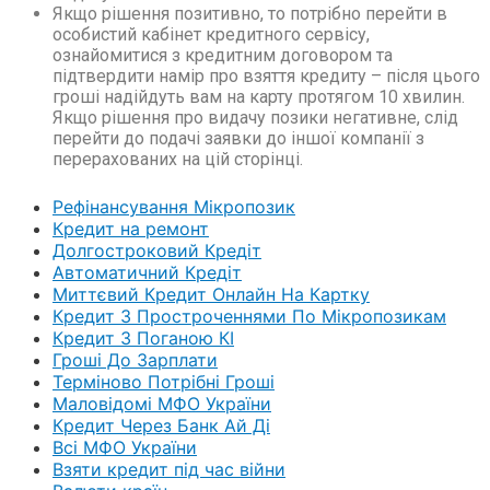
Якщо рішення позитивно, то потрібно перейти в
особистий кабінет кредитного сервісу,
ознайомитися з кредитним договором та
підтвердити намір про взяття кредиту – після цього
гроші надійдуть вам на карту протягом 10 хвилин.
Якщо рішення про видачу позики негативне, слід
перейти до подачі заявки до іншої компанії з
перерахованих на цій сторінці.
Рефінансування Мікропозик
Кредит на ремонт
Долгостроковий Кредіт
Автоматичний Кредіт
Миттєвий Кредит Онлайн На Картку
Кредит З Простроченнями По Мікропозикам
Кредит З Поганою КІ
Гроші До Зарплати
Терміново Потрібні Гроші
Маловідомі МФО України
Кредит Через Банк Ай Ді
Всі МФО України
Взяти кредит під час війни