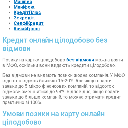
Манівео
.
Маніфою
.
КредітПлюс
.
Зекредіт
.
СелфіКредит
.
КачайГроші
.
Кредит онлайн цілодобово без
відмови
Позику на картку цілодобово
без відмови
можна взяти
в МФО, оскільки вони видають кредити цілодобово.
Без відмови не видають позики жодна компанія. У МФО
відсоток відмов близько 15-20%. Але якщо подати
заявки до 5 мікро фінансових компаній, то відсоток
відмови зменшитися до 98%. Відповідно, якщо подати
заявки до більше компаній, то можна отримати кредит
практично зі 100%.
Умови позики на карту онлайн
цілодобово