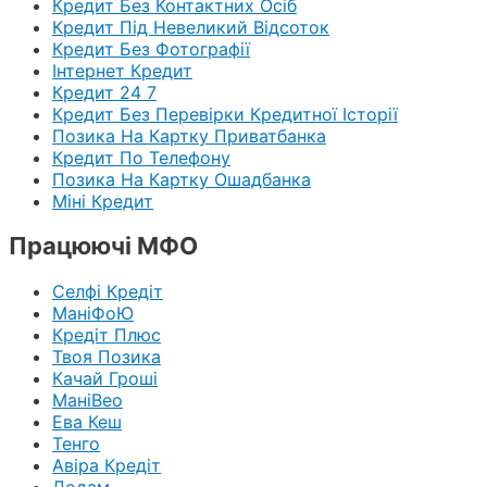
Кредит Без Контактних Осіб
Кредит Під Невеликий Відсоток
Кредит Без Фотографії
Інтернет Кредит
Кредит 24 7
Кредит Без Перевірки Кредитної Історії
Позика На Картку Приватбанка
Кредит По Телефону
Позика На Картку Ошадбанка
Міні Кредит
Працюючі МФО
Селфі Кредіт
МаніФоЮ
Кредіт Плюс
Твоя Позика
Качай Гроші
МаніВео
Ева Кеш
Тенго
Авіра Кредіт
Додам