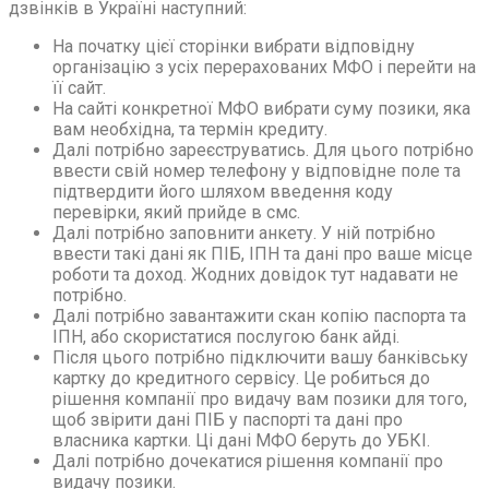
дзвінків в Україні наступний:
На початку цієї сторінки вибрати відповідну
організацію з усіх перерахованих МФО і перейти на
її сайт.
На сайті конкретної МФО вибрати суму позики, яка
вам необхідна, та термін кредиту.
Далі потрібно зареєструватись. Для цього потрібно
ввести свій номер телефону у відповідне поле та
підтвердити його шляхом введення коду
перевірки, який прийде в смс.
Далі потрібно заповнити анкету. У ній потрібно
ввести такі дані як ПІБ, ІПН та дані про ваше місце
роботи та доход. Жодних довідок тут надавати не
потрібно.
Далі потрібно завантажити скан копію паспорта та
ІПН, або скористатися послугою банк айді.
Після цього потрібно підключити вашу банківську
картку до кредитного сервісу. Це робиться до
рішення компанії про видачу вам позики для того,
щоб звірити дані ПІБ у паспорті та дані про
власника картки. Ці дані МФО беруть до УБКІ.
Далі потрібно дочекатися рішення компанії про
видачу позики.