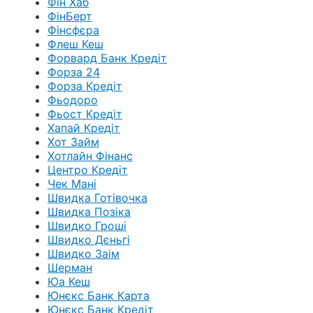
Фін Хаб
ФінБерт
Фінсфєра
Флеш Кеш
Форвард Банк Кредіт
Форза 24
Форза Кредіт
Фьодоро
Фьост Кредіт
Хапай Кредіт
Хот Займ
Хотлайн Фінанс
Центро Кредіт
Чек Мані
Швидка Готівочка
Швидка Позіка
Швидко Гроші
Швидко Дєньгі
Швидко Заім
Шерман
Юа Кеш
Юнєкс Банк Карта
Юнєкс Банк Кредіт