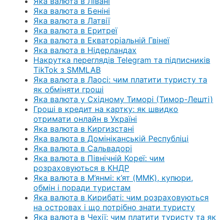
Яка валюта в Лівані
Яка валюта в Беніні
Яка валюта в Латвії
Яка валюта в Еритреї
Яка валюта в Екваторіальній Гвінеї
Яка валюта в Нідерландах
Накрутка переглядів Telegram та підписників
TikTok з SMMLAB
Яка валюта в Лаосі: чим платити туристу та
як обміняти гроші
Яка валюта у Східному Тиморі (Тимор-Лешті)
Гроші в кредит на картку: як швидко
отримати онлайн в Україні
Яка валюта в Киргизстані
Яка валюта в Домініканській Республіці
Яка валюта в Сальвадорі
Яка валюта в Північній Кореї: чим
розраховуються в КНДР
Яка валюта в М’янмі: к’ят (MMK), купюри,
обмін і поради туристам
Яка валюта в Кирибаті: чим розраховуються
на островах і що потрібно знати туристу
Яка валюта в Чехії: чим платити туристу та як