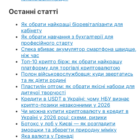
Останні статті
Як обрати найкращі біоревіталізанти для
кабінету
Як обрати навчання з бухгалтерії для
професійного старту
Спека вбиває акумулятор смартфона швидше,
ніж час
Топ-10 крипто бірж: як обрати найкращу
платформу для торгівлі криптовалютою
Полон військовослужбовця: куди звертатись
та як діяти родині
Пластилін оптом: як обрати якісні набори для
дитячої творчості
Кредити в USDT в Україні: чому НБУ визнає
крипто-позики незаконними у 2026
Чи можна купити криптовалюту в кредит в
Україні у 2026 році: схеми, ризики
Ботокс у лоб у Києві — як розгладити
зморшки та зберегти природну міміку
Яка валюта у Гренаді