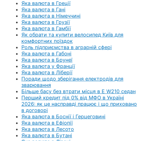
Яка валюта в Греції
Яка валюта в Гані
Яка валюта в Німеччині
Яка валюта в Грузії
Яка валюта в Гамбії
Як обрати та купити велосипед Київ для
комфортних поїздок
Роль підприємства в аграрній сфері
Яка валюта в Габоні
Яка валюта в Брунеї
Яка валюта у Франції
Яка валюта в Ліберії
Поради щодо зберігання електродів для
зварювання
Більше басу без втрати місця в E W210 седан
Перший кредит під 0% від МФО в Україні
2026: як це насправді працює і що приховано
в договорі
Яка валюта в Боснії і Герцеговині
Яка валюта в Ефіопії
Яка валюта в Лесото
Яка валюта в Бутані