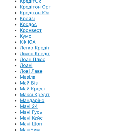
КредітОк
Кредітон Орг
Кредітон Юа
Крейзі
Крєдос
Кронвест
Кумо
КФ ЮА
Легко Кредіт
Лімон Кредіт
Лоан Плюс
Лоані
Лові Лаве
Мазіла
Май Біз
Май Кредіт
Максі Кредіт
Мандаріно
Мані 24
Мані Гусь
Мані Кєйс
Мані Шоп
МаніБум