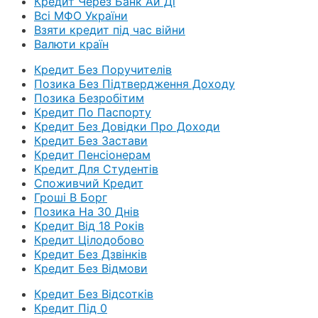
Кредит Через Банк Ай Ді
Всі МФО України
Взяти кредит під час війни
Валюти країн
Кредит Без Поручителів
Позика Без Підтвердження Доходу
Позика Безробітим
Кредит По Паспорту
Кредит Без Довідки Про Доходи
Кредит Без Застави
Кредит Пенсіонерам
Кредит Для Студентів
Споживчий Кредит
Гроші В Борг
Позика На 30 Днів
Кредит Від 18 Років
Кредит Цілодобово
Кредит Без Дзвінків
Кредит Без Відмови
Кредит Без Відсотків
Кредит Під 0