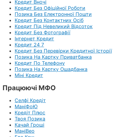
Кредит Вночі
Кредит Без Офіційної Роботи
Позика Без Електронної Пошти
Кредит Без Контактних Осіб
Кредит Під Невеликий Відсоток
Кредит Без Фотографії
Інтернет Кредит
Кредит 24 7
Кредит Без Перевірки Кредитної Історії
Позика На Картку Приватбанка
Кредит По Телефону
Позика На Картку Ошадбанка
Міні Кредит
Працюючі МФО
Селфі Кредіт
МаніФоЮ
Кредіт Плюс
Твоя Позика
Качай Гроші
МаніВео