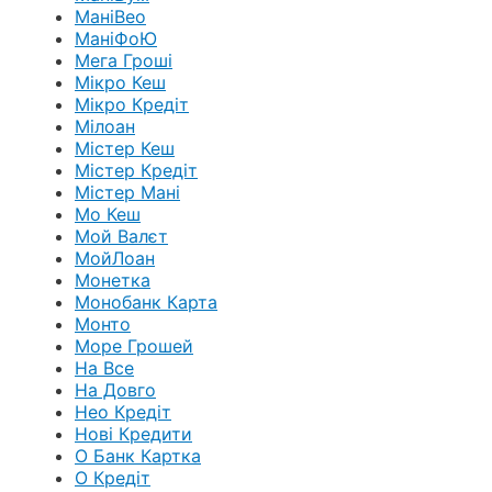
МаніВео
МаніФоЮ
Мега Гроші
Мікро Кеш
Мікро Кредіт
Мілоан
Містер Кеш
Містер Кредіт
Містер Мані
Мо Кеш
Мой Валєт
МойЛоан
Монетка
Монобанк Карта
Монто
Море Грошей
На Все
На Довго
Нео Кредіт
Нові Кредити
О Банк Картка
О Кредіт