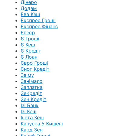
Дінеро
Додам
Ева Кеш
Експрес Гроші
Експрес Фінанс
Епеєр
Є Гроші
Є Кеш
Є Кредіт
Є Лоан
Євро Гроші
Єнот Кредіт
Заіму
Занімало
Заплатка
ЗеКредіт
Зен Кредіт
Ізі Банк
Ізі Кеш
Інста Кеш
Капуста У Кишені
Кард Зен
Качай Гроші