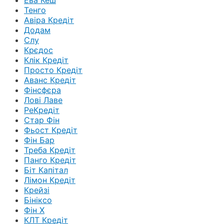
Ева Кеш
Тенго
Авіра Кредіт
Додам
Слу
Крєдос
Клік Кредіт
Просто Кредіт
Аванс Кредіт
Фінсфєра
Лові Лаве
РеКредіт
Стар Фін
Фьост Кредіт
Фін Бар
Треба Кредіт
Панго Кредіт
Біт Капітал
Лімон Кредіт
Крейзі
Бініксо
Фін Х
КЛТ Кредіт