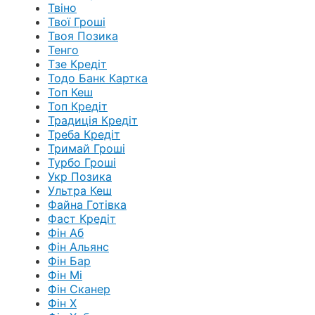
Твіно
Твої Гроші
Твоя Позика
Тенго
Тзе Кредіт
Тодо Банк Картка
Топ Кеш
Топ Кредіт
Традиція Кредіт
Треба Кредіт
Тримай Гроші
Турбо Гроші
Укр Позика
Ультра Кеш
Файна Готівка
Фаст Кредіт
Фін Аб
Фін Альянс
Фін Бар
Фін Мі
Фін Сканер
Фін Х