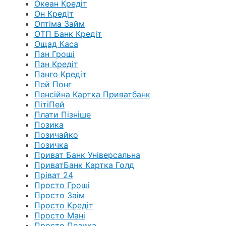
Океан Кредіт
Он Кредіт
Оптіма Займ
ОТП Банк Кредіт
Ощад Каса
Пан Гроші
Пан Кредіт
Панго Кредіт
Пей Понг
Пенсійна Картка Приватбанк
ПітіПей
Плати Пізніше
Позика
Позичайко
Позичка
Приват Банк Універсальна
ПриватБанк Картка Голд
Пріват 24
Просто Гроші
Просто Заім
Просто Кредіт
Просто Мані
Просто Позика