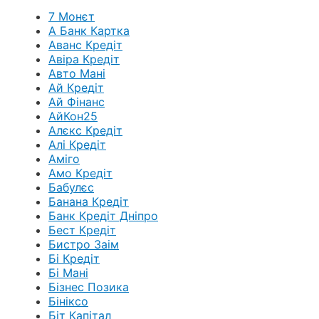
7 Монєт
А Банк Картка
Аванс Кредіт
Авіра Кредіт
Авто Мані
Ай Кредіт
Ай Фінанс
АйКон25
Алєкс Кредіт
Алі Кредіт
Аміго
Амо Кредіт
Бабулєс
Банана Кредіт
Банк Кредіт Дніпро
Бест Кредіт
Бистро Заім
Бі Кредіт
Бі Мані
Бізнес Позика
Бініксо
Біт Капітал