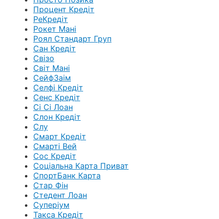
Процент Кредіт
РеКредіт
Рокет Мані
Роял Стандарт Груп
Сан Кредіт
Свізо
Світ Мані
СейфЗаім
Селфі Кредіт
Сенс Кредіт
Сі Сі Лоан
Слон Кредіт
Слу
Смарт Кредіт
Смарті Вей
Сос Кредіт
Соціальна Карта Приват
СпортБанк Карта
Стар Фін
Стедент Лоан
Суперіум
Такса Кредіт