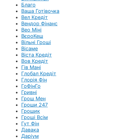
Благо
Ваша Готівочка
Вел Кредіт
Вендор Фінанс
Вео Міні
ВєроКеш
Вільні Гроші
Вісаме
Віста Кредіт
Вов Кредіт
Гів Мані
Глобал Кредіт
Глорія Фін
ГоФінГо
Гривні
Грош Мен
Гроши 247
Грошик
Гроші Всім
Гут Фін
Давака
Даріум