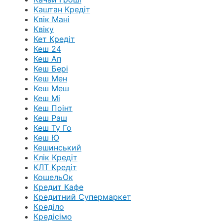
Каштан Кредіт
Квік Мані
Квіку
Кет Кредіт
Кеш 24
Кеш Ап
Кеш Бері
Кеш Мен
Кеш Меш
Кеш Мі
Кеш Поінт
Кеш Раш
Кеш Ту Го
Кеш Ю
Кешинський
Клік Кредіт
КЛТ Кредіт
КошельОк
Кредит Кафе
Кредитний Супермаркет
Креділо
Кредісімо