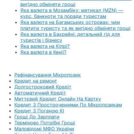
вигідно обміняти гроші
Яка валюта в Мозамбіку: метикал (MZN) —
курс, банкноти та поради туристам
Яка валюта на Багамських островах: чим
платити туристу та як вигідно обміняти гроші
Яка валюта в Бахрейні: детальний гід для
туристів і бізнесу
Яка валюта на Кіпрі?
Яка валюта в Кенії?
Рефінансування Мікропозик
Кредит на ремонт
Долгостроковий Кредіт
Автоматичний Кредіт
Миттєвий Кредит Онлайн На Картку
Кредит З Простроченнями По Мікропозикам
Кредит З Поганою КІ
Гроші До Зарплати
Терміново Потрібні Гроші
Маловідомі МФО України