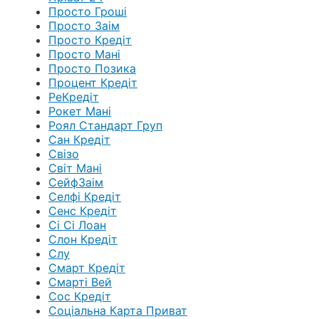
Просто Гроші
Просто Заім
Просто Кредіт
Просто Мані
Просто Позика
Процент Кредіт
РеКредіт
Рокет Мані
Роял Стандарт Груп
Сан Кредіт
Свізо
Світ Мані
СейфЗаім
Селфі Кредіт
Сенс Кредіт
Сі Сі Лоан
Слон Кредіт
Слу
Смарт Кредіт
Смарті Вей
Сос Кредіт
Соціальна Карта Приват