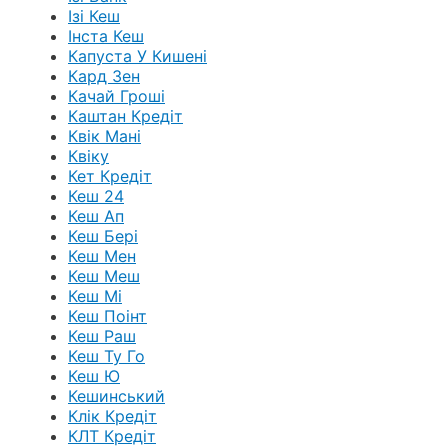
Ізі Кеш
Інста Кеш
Капуста У Кишені
Кард Зен
Качай Гроші
Каштан Кредіт
Квік Мані
Квіку
Кет Кредіт
Кеш 24
Кеш Ап
Кеш Бері
Кеш Мен
Кеш Меш
Кеш Мі
Кеш Поінт
Кеш Раш
Кеш Ту Го
Кеш Ю
Кешинський
Клік Кредіт
КЛТ Кредіт