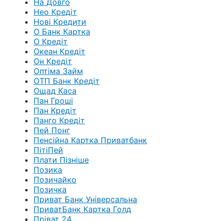
На Довго
Нео Кредіт
Нові Кредити
О Банк Картка
О Кредіт
Океан Кредіт
Он Кредіт
Оптіма Займ
ОТП Банк Кредіт
Ощад Каса
Пан Гроші
Пан Кредіт
Панго Кредіт
Пей Понг
Пенсійна Картка Приватбанк
ПітіПей
Плати Пізніше
Позика
Позичайко
Позичка
Приват Банк Універсальна
ПриватБанк Картка Голд
Пріват 24