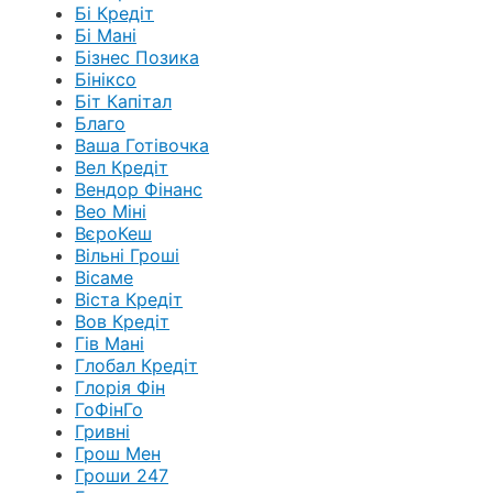
Бі Кредіт
Бі Мані
Бізнес Позика
Бініксо
Біт Капітал
Благо
Ваша Готівочка
Вел Кредіт
Вендор Фінанс
Вео Міні
ВєроКеш
Вільні Гроші
Вісаме
Віста Кредіт
Вов Кредіт
Гів Мані
Глобал Кредіт
Глорія Фін
ГоФінГо
Гривні
Грош Мен
Гроши 247