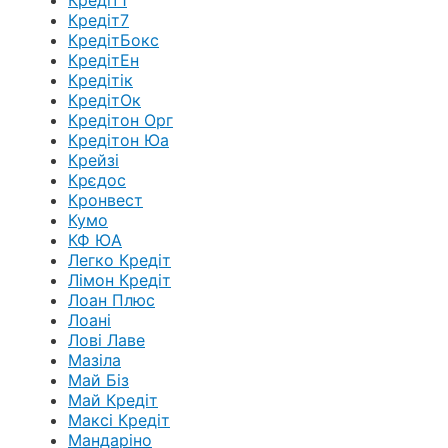
Кредіт1
Кредіт7
КредітБокс
КредітЕн
Кредітік
КредітОк
Кредітон Орг
Кредітон Юа
Крейзі
Крєдос
Кронвест
Кумо
КФ ЮА
Легко Кредіт
Лімон Кредіт
Лоан Плюс
Лоані
Лові Лаве
Мазіла
Май Біз
Май Кредіт
Максі Кредіт
Мандаріно