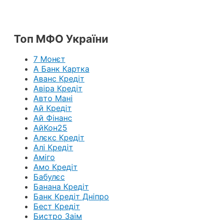
Топ МФО України
7 Монєт
А Банк Картка
Аванс Кредіт
Авіра Кредіт
Авто Мані
Ай Кредіт
Ай Фінанс
АйКон25
Алєкс Кредіт
Алі Кредіт
Аміго
Амо Кредіт
Бабулєс
Банана Кредіт
Банк Кредіт Дніпро
Бест Кредіт
Бистро Заім