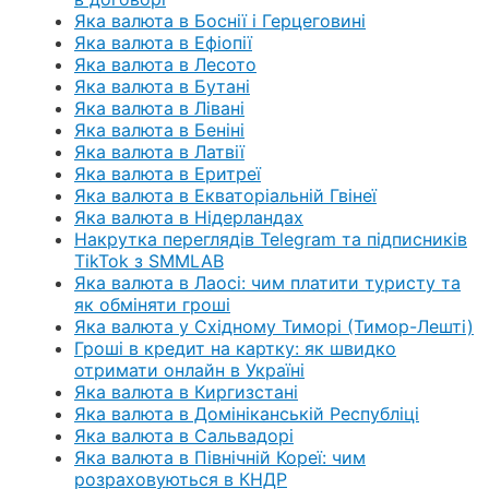
Яка валюта в Боснії і Герцеговині
Яка валюта в Ефіопії
Яка валюта в Лесото
Яка валюта в Бутані
Яка валюта в Лівані
Яка валюта в Беніні
Яка валюта в Латвії
Яка валюта в Еритреї
Яка валюта в Екваторіальній Гвінеї
Яка валюта в Нідерландах
Накрутка переглядів Telegram та підписників
TikTok з SMMLAB
Яка валюта в Лаосі: чим платити туристу та
як обміняти гроші
Яка валюта у Східному Тиморі (Тимор-Лешті)
Гроші в кредит на картку: як швидко
отримати онлайн в Україні
Яка валюта в Киргизстані
Яка валюта в Домініканській Республіці
Яка валюта в Сальвадорі
Яка валюта в Північній Кореї: чим
розраховуються в КНДР