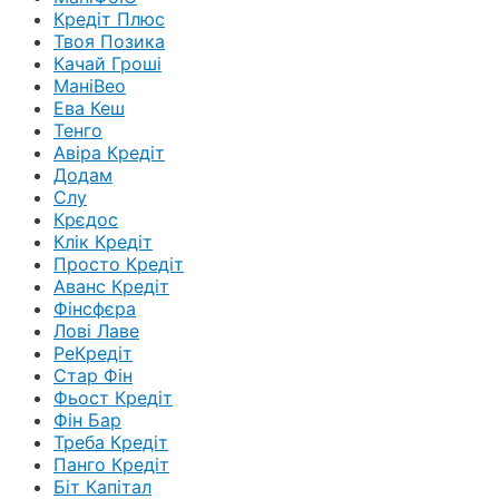
Кредіт Плюс
Твоя Позика
Качай Гроші
МаніВео
Ева Кеш
Тенго
Авіра Кредіт
Додам
Слу
Крєдос
Клік Кредіт
Просто Кредіт
Аванс Кредіт
Фінсфєра
Лові Лаве
РеКредіт
Стар Фін
Фьост Кредіт
Фін Бар
Треба Кредіт
Панго Кредіт
Біт Капітал