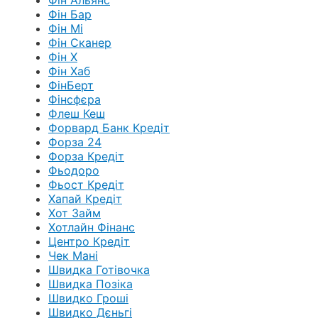
Фін Альянс
Фін Бар
Фін Мі
Фін Сканер
Фін Х
Фін Хаб
ФінБерт
Фінсфєра
Флеш Кеш
Форвард Банк Кредіт
Форза 24
Форза Кредіт
Фьодоро
Фьост Кредіт
Хапай Кредіт
Хот Займ
Хотлайн Фінанс
Центро Кредіт
Чек Мані
Швидка Готівочка
Швидка Позіка
Швидко Гроші
Швидко Дєньгі