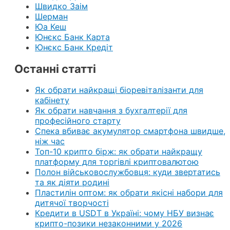
Швидко Заім
Шерман
Юа Кеш
Юнєкс Банк Карта
Юнєкс Банк Кредіт
Останні статті
Як обрати найкращі біоревіталізанти для
кабінету
Як обрати навчання з бухгалтерії для
професійного старту
Спека вбиває акумулятор смартфона швидше,
ніж час
Топ-10 крипто бірж: як обрати найкращу
платформу для торгівлі криптовалютою
Полон військовослужбовця: куди звертатись
та як діяти родині
Пластилін оптом: як обрати якісні набори для
дитячої творчості
Кредити в USDT в Україні: чому НБУ визнає
крипто-позики незаконними у 2026