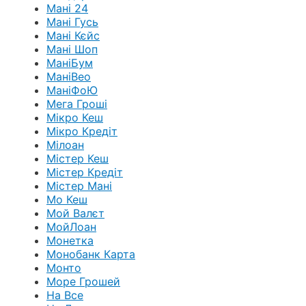
Мані 24
Мані Гусь
Мані Кєйс
Мані Шоп
МаніБум
МаніВео
МаніФоЮ
Мега Гроші
Мікро Кеш
Мікро Кредіт
Мілоан
Містер Кеш
Містер Кредіт
Містер Мані
Мо Кеш
Мой Валєт
МойЛоан
Монетка
Монобанк Карта
Монто
Море Грошей
На Все