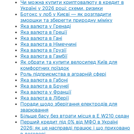
Чи можна купити криптовалюту в кредит в
Україні у 2026 році: схеми, ризики
Ботокс у лоб у Києві — як розгладити
зморшки та зберегти природну міміку
Яка валюта у Гренаді
Яка валюта в Греції
Яка валюта в Гані
Яка валюта в Німеччині
Яка валюта в Грузії
Яка валюта в Гамбії
Як обрати та купити велосипед Київ для
комфортних поїздок
Роль підприємства в аграрній сфері
Яка валюта в Габоні
Яка валюта в Брунеї
Яка валюта у Франції
Яка валюта в Ліберії
Поради щодо зберігання електродів для
зварювання
Більше басу без втрати місця в E W210 седан
Перший кредит під 0% від МФО в Україні
2026: як це насправді працює і що приховано
в договорі