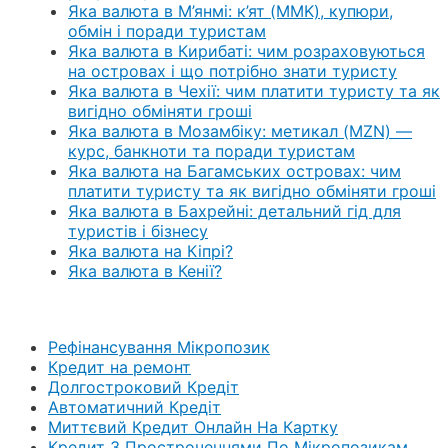
Яка валюта в М’янмі: к’ят (MMK), купюри,
обмін і поради туристам
Яка валюта в Кирибаті: чим розраховуються
на островах і що потрібно знати туристу
Яка валюта в Чехії: чим платити туристу та як
вигідно обміняти гроші
Яка валюта в Мозамбіку: метикал (MZN) —
курс, банкноти та поради туристам
Яка валюта на Багамських островах: чим
платити туристу та як вигідно обміняти гроші
Яка валюта в Бахрейні: детальний гід для
туристів і бізнесу
Яка валюта на Кіпрі?
Яка валюта в Кенії?
Рефінансування Мікропозик
Кредит на ремонт
Долгостроковий Кредіт
Автоматичний Кредіт
Миттєвий Кредит Онлайн На Картку
Кредит З Простроченнями По Мікропозикам