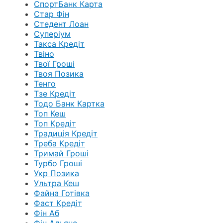
СпортБанк Карта
Стар Фін
Стедент Лоан
Суперіум
Такса Кредіт
Твіно
Твої Гроші
Твоя Позика
Тенго
Тзе Кредіт
Тодо Банк Картка
Топ Кеш
Топ Кредіт
Традиція Кредіт
Треба Кредіт
Тримай Гроші
Турбо Гроші
Укр Позика
Ультра Кеш
Файна Готівка
Фаст Кредіт
Фін Аб