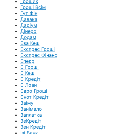
Грошик
Гроші Всім
Гут Фін
Давака
Даріум
Дінеро
Додам
Ева Кеш
Експрес Гроші
Експрес Фінанс
Епеєр
Є Гроші
Є Кеш
Є Кредіт
Є Лоан
Євро Гроші
Єнот Кредіт
Заіму
Занімало
Заплатка
ЗеКредіт
Зен Кредіт
Ізі Банк