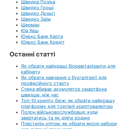
Швидка Позіка
Швидко Гроші
Швидко Дєньгі
Швидко Заім
Шерман
Юа Кеш
Юнєкс Банк Карта
Юнєкс Банк Кредіт
Останні статті
Як обрати найкращі біоревіталізанти для
кабінету
Як обрати навчання з бухгалтерії для
професійного старту
Спека вбиває акумулятор смартфона
швидше, ніж час
Топ-10 крипто бірж: як обрати найкращу
платформу для торгівлі криптовалютою
Полон військовослужбовця: куди
звертатись та як діяти родині
Пластилін оптом: як обрати якісні набори