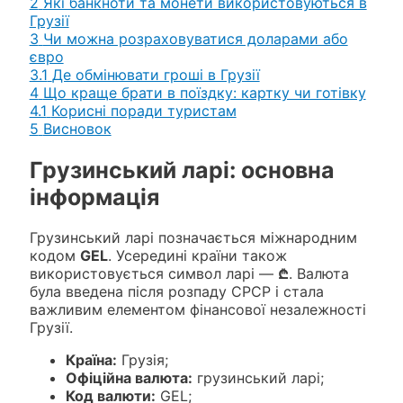
2
Які банкноти та монети використовуються в
Грузії
3
Чи можна розраховуватися доларами або
євро
3.1
Де обмінювати гроші в Грузії
4
Що краще брати в поїздку: картку чи готівку
4.1
Корисні поради туристам
5
Висновок
Грузинський ларі: основна
інформація
Грузинський ларі позначається міжнародним
кодом
GEL
. Усередині країни також
використовується символ ларі —
₾
. Валюта
була введена після розпаду СРСР і стала
важливим елементом фінансової незалежності
Грузії.
Країна:
Грузія;
Офіційна валюта:
грузинський ларі;
Код валюти:
GEL;