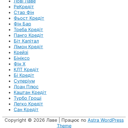
Лові Лаве
РеКредіт
Стар Фін
Фьост Кредіт
Фін Бар
Треба Кредіт
Панго Кредіт
Біт Капітал
Лімон Кредіт
Крейзі
Бініксо
Фін Х
КЛТ Кредіт
Бі Кредіт
Суперіум
Лоан Плюс
Каштан Кредіт
Турбо Гроші
Легко Кредіт
Сан Кредіт
Copyright © 2026
Лаве
| Працює по
Astra WordPress
Theme