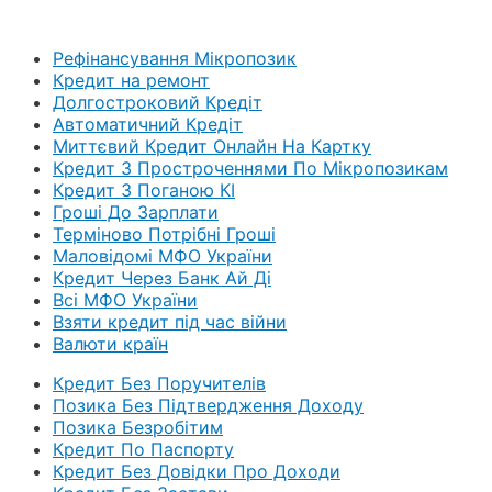
Рефінансування Мікропозик
Кредит на ремонт
Долгостроковий Кредіт
Автоматичний Кредіт
Миттєвий Кредит Онлайн На Картку
Кредит З Простроченнями По Мікропозикам
Кредит З Поганою КІ
Гроші До Зарплати
Терміново Потрібні Гроші
Маловідомі МФО України
Кредит Через Банк Ай Ді
Всі МФО України
Взяти кредит під час війни
Валюти країн
Кредит Без Поручителів
Позика Без Підтвердження Доходу
Позика Безробітим
Кредит По Паспорту
Кредит Без Довідки Про Доходи