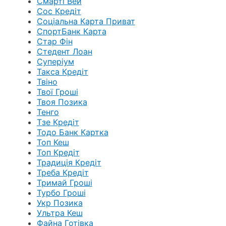
Смарті Вей
Сос Кредіт
Соціальна Карта Приват
СпортБанк Карта
Стар Фін
Стедент Лоан
Суперіум
Такса Кредіт
Твіно
Твої Гроші
Твоя Позика
Тенго
Тзе Кредіт
Тодо Банк Картка
Топ Кеш
Топ Кредіт
Традиція Кредіт
Треба Кредіт
Тримай Гроші
Турбо Гроші
Укр Позика
Ультра Кеш
Файна Готівка