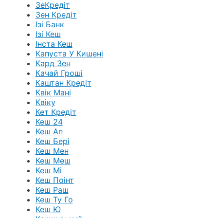
ЗеКредіт
Зен Кредіт
Ізі Банк
Ізі Кеш
Інста Кеш
Капуста У Кишені
Кард Зен
Качай Гроші
Каштан Кредіт
Квік Мані
Квіку
Кет Кредіт
Кеш 24
Кеш Ап
Кеш Бері
Кеш Мен
Кеш Меш
Кеш Мі
Кеш Поінт
Кеш Раш
Кеш Ту Го
Кеш Ю