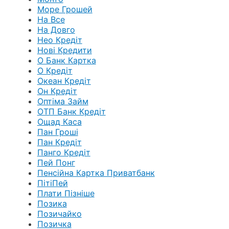
Море Грошей
На Все
На Довго
Нео Кредіт
Нові Кредити
О Банк Картка
О Кредіт
Океан Кредіт
Он Кредіт
Оптіма Займ
ОТП Банк Кредіт
Ощад Каса
Пан Гроші
Пан Кредіт
Панго Кредіт
Пей Понг
Пенсійна Картка Приватбанк
ПітіПей
Плати Пізніше
Позика
Позичайко
Позичка