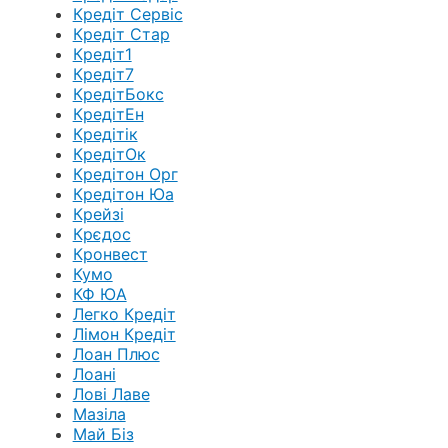
Кредіт Сервіс
Кредіт Стар
Кредіт1
Кредіт7
КредітБокс
КредітЕн
Кредітік
КредітОк
Кредітон Орг
Кредітон Юа
Крейзі
Крєдос
Кронвест
Кумо
КФ ЮА
Легко Кредіт
Лімон Кредіт
Лоан Плюс
Лоані
Лові Лаве
Мазіла
Май Біз