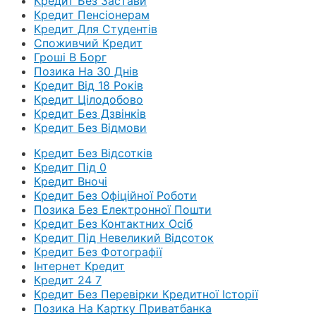
Кредит Без Застави
Кредит Пенсіонерам
Кредит Для Студентів
Споживчий Кредит
Гроші В Борг
Позика На 30 Днів
Кредит Від 18 Років
Кредит Цілодобово
Кредит Без Дзвінків
Кредит Без Відмови
Кредит Без Відсотків
Кредит Під 0
Кредит Вночі
Кредит Без Офіційної Роботи
Позика Без Електронної Пошти
Кредит Без Контактних Осіб
Кредит Під Невеликий Відсоток
Кредит Без Фотографії
Інтернет Кредит
Кредит 24 7
Кредит Без Перевірки Кредитної Історії
Позика На Картку Приватбанка