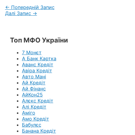
←
Попередній Запис
Далі Запис
→
Топ МФО України
7 Монєт
А Банк Картка
Аванс Кредіт
Авіра Кредіт
Авто Мані
Ай Кредіт
Ай Фінанс
АйКон25
Алєкс Кредіт
Алі Кредіт
Аміго
Амо Кредіт
Бабулєс
Банана Кредіт