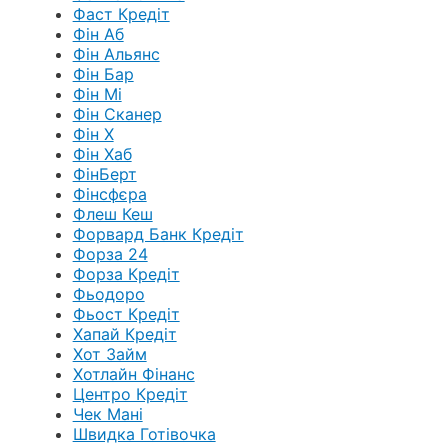
Фаст Кредіт
Фін Аб
Фін Альянс
Фін Бар
Фін Мі
Фін Сканер
Фін Х
Фін Хаб
ФінБерт
Фінсфєра
Флеш Кеш
Форвард Банк Кредіт
Форза 24
Форза Кредіт
Фьодоро
Фьост Кредіт
Хапай Кредіт
Хот Займ
Хотлайн Фінанс
Центро Кредіт
Чек Мані
Швидка Готівочка