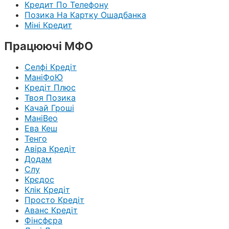
Кредит По Телефону
Позика На Картку Ошадбанка
Міні Кредит
Працюючі МФО
Селфі Кредіт
МаніФоЮ
Кредіт Плюс
Твоя Позика
Качай Гроші
МаніВео
Ева Кеш
Тенго
Авіра Кредіт
Додам
Слу
Крєдос
Клік Кредіт
Просто Кредіт
Аванс Кредіт
Фінсфєра