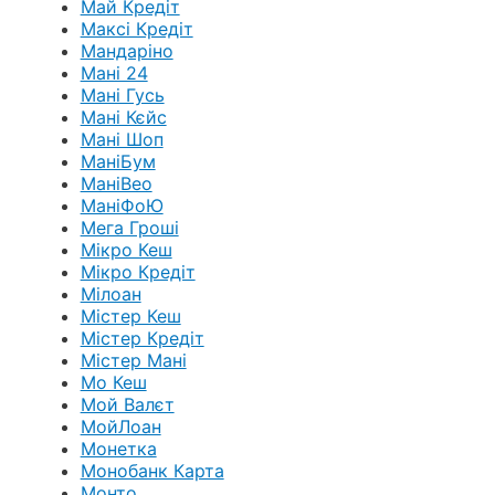
Май Кредіт
Максі Кредіт
Мандаріно
Мані 24
Мані Гусь
Мані Кєйс
Мані Шоп
МаніБум
МаніВео
МаніФоЮ
Мега Гроші
Мікро Кеш
Мікро Кредіт
Мілоан
Містер Кеш
Містер Кредіт
Містер Мані
Мо Кеш
Мой Валєт
МойЛоан
Монетка
Монобанк Карта
Монто