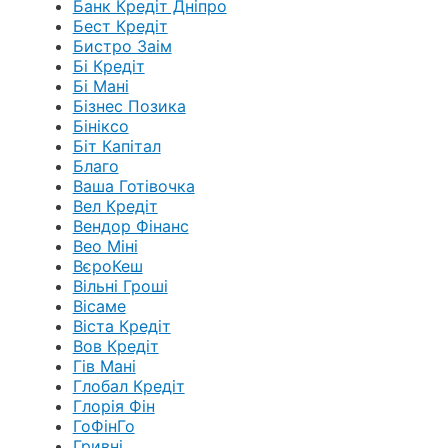
Банк Кредіт Дніпро
Бест Кредіт
Бистро Заім
Бі Кредіт
Бі Мані
Бізнес Позика
Бініксо
Біт Капітал
Благо
Ваша Готівочка
Вел Кредіт
Вендор Фінанс
Вео Міні
ВєроКеш
Вільні Гроші
Вісаме
Віста Кредіт
Вов Кредіт
Гів Мані
Глобал Кредіт
Глорія Фін
ГоФінГо
Гривні