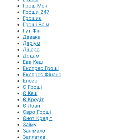
Грош Мен
Гроши 247
Грошик
Гроші Всім
Гут Фін
Давака
Даріум
Дінеро
Додам
Ева Кеш
Експрес Гроші
Експрес Фінанс
Епеєр
Є Гроші
Є Кеш
Є Кредіт
Є Лоан
Євро Гроші
Єнот Кредіт
Заіму
Занімало
Заплатка