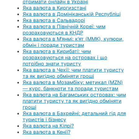
отримати онлайн в Україні
Яка валюта в Киргизстані
Яка валюта в Домініканській Республіці
Яка валюта в Сальвадорі
Яка валюта в Північній Кореї: чим
розраховуються в КНДР
Яка валюта в М’янмі: к’ят (MMK), купюри,
обмін і поради туристам
Яка валюта в Кирибаті: чим
розраховуються на островах і що
потрібно знати туристу
Яка валюта в Чехії: чим платити туристу
та як вигідно обміняти гроші
Яка валюта в Мозамбіку: метикал (MZN)
— курс, банкноти та поради туристам
Яка валюта на Багамських островах: чим
платити туристу та як вигідно обміняти
гроші
Яка валюта в Бахрейні: детальний гід для
туристів і бізнесу
Яка валюта на Кіпрі?
Яка валюта в Кенії?