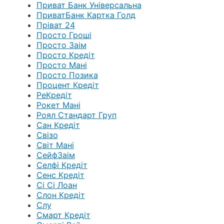
Приват Банк Універсальна
ПриватБанк Картка Голд
Пріват 24
Просто Гроші
Просто Заім
Просто Кредіт
Просто Мані
Просто Позика
Процент Кредіт
РеКредіт
Рокет Мані
Роял Стандарт Груп
Сан Кредіт
Свізо
Світ Мані
СейфЗаім
Селфі Кредіт
Сенс Кредіт
Сі Сі Лоан
Слон Кредіт
Слу
Смарт Кредіт