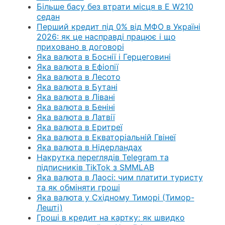
Більше басу без втрати місця в E W210
седан
Перший кредит під 0% від МФО в Україні
2026: як це насправді працює і що
приховано в договорі
Яка валюта в Боснії і Герцеговині
Яка валюта в Ефіопії
Яка валюта в Лесото
Яка валюта в Бутані
Яка валюта в Лівані
Яка валюта в Беніні
Яка валюта в Латвії
Яка валюта в Еритреї
Яка валюта в Екваторіальній Гвінеї
Яка валюта в Нідерландах
Накрутка переглядів Telegram та
підписників TikTok з SMMLAB
Яка валюта в Лаосі: чим платити туристу
та як обміняти гроші
Яка валюта у Східному Тиморі (Тимор-
Лешті)
Гроші в кредит на картку: як швидко