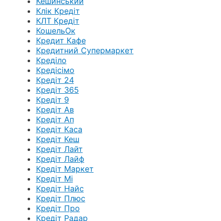
Кешинський
Клік Кредіт
КЛТ Кредіт
КошельОк
Кредит Кафе
Кредитний Супермаркет
Креділо
Кредісімо
Кредіт 24
Кредіт 365
Кредіт 9
Кредіт Ав
Кредіт Ап
Кредіт Каса
Кредіт Кеш
Кредіт Лайт
Кредіт Лайф
Кредіт Маркет
Кредіт Мі
Кредіт Найс
Кредіт Плюс
Кредіт Про
Кредіт Радар