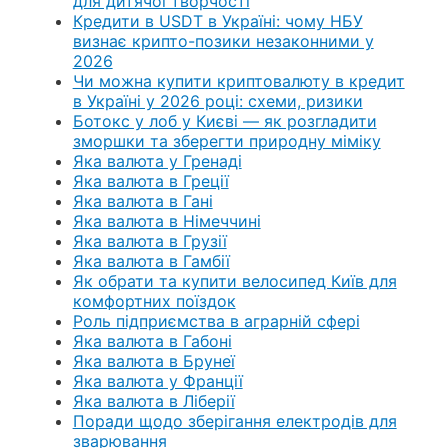
для дитячої творчості
Кредити в USDT в Україні: чому НБУ
визнає крипто-позики незаконними у
2026
Чи можна купити криптовалюту в кредит
в Україні у 2026 році: схеми, ризики
Ботокс у лоб у Києві — як розгладити
зморшки та зберегти природну міміку
Яка валюта у Гренаді
Яка валюта в Греції
Яка валюта в Гані
Яка валюта в Німеччині
Яка валюта в Грузії
Яка валюта в Гамбії
Як обрати та купити велосипед Київ для
комфортних поїздок
Роль підприємства в аграрній сфері
Яка валюта в Габоні
Яка валюта в Брунеї
Яка валюта у Франції
Яка валюта в Ліберії
Поради щодо зберігання електродів для
зварювання