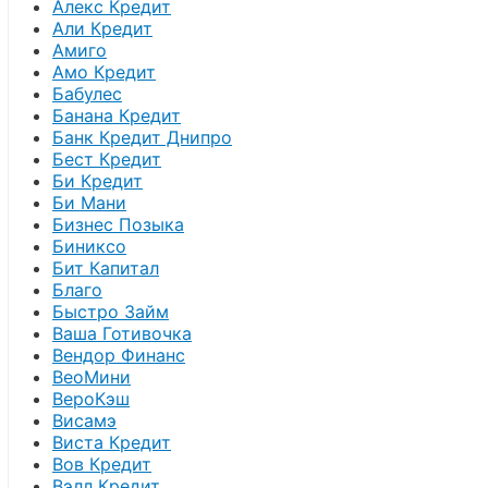
Алекс Кредит
Али Кредит
Амиго
Амо Кредит
Бабулес
Банана Кредит
Банк Кредит Днипро
Бест Кредит
Би Кредит
Би Мани
Бизнес Позыка
Биниксо
Бит Капитал
Благо
Быстро Займ
Ваша Готивочка
Вендор Финанс
ВеоМини
ВероКэш
Висамэ
Виста Кредит
Вов Кредит
Вэлл Кредит