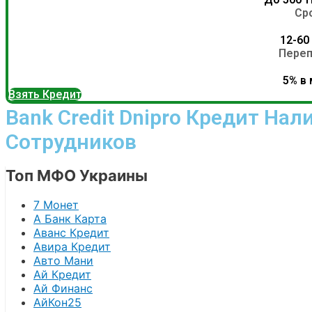
Ср
12-60
Переп
5% в 
Взять Кредит
Bank Credit Dnipro Кредит Н
Сотрудников
Топ МФО Украины
7 Монет
А Банк Карта
Аванс Кредит
Авира Кредит
Авто Мани
Ай Кредит
Ай Финанс
АйКон25