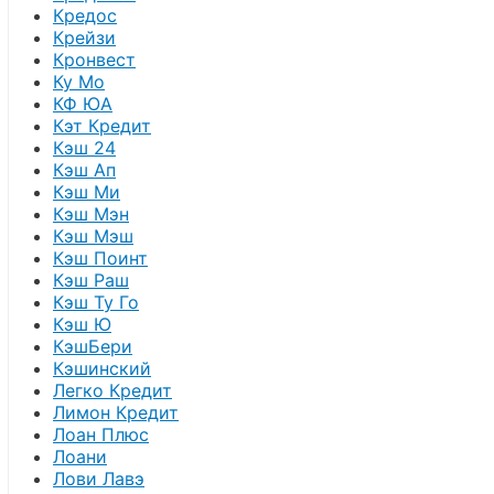
Кредос
Крейзи
Кронвест
Ку Мо
КФ ЮА
Кэт Кредит
Кэш 24
Кэш Ап
Кэш Ми
Кэш Мэн
Кэш Мэш
Кэш Поинт
Кэш Раш
Кэш Ту Го
Кэш Ю
КэшБери
Кэшинский
Легко Кредит
Лимон Кредит
Лоан Плюс
Лоани
Лови Лавэ