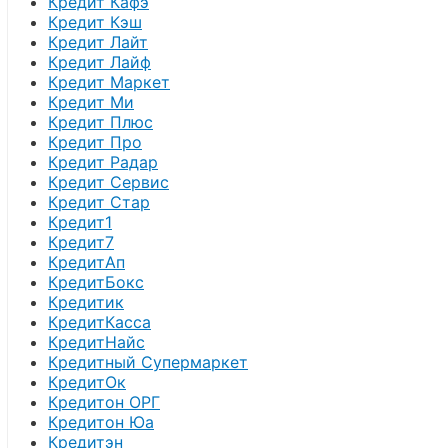
Кредит Кафэ
Кредит Кэш
Кредит Лайт
Кредит Лайф
Кредит Маркет
Кредит Ми
Кредит Плюс
Кредит Про
Кредит Радар
Кредит Сервис
Кредит Стар
Кредит1
Кредит7
КредитАп
КредитБокс
Кредитик
КредитКасса
КредитНайс
Кредитный Супермаркет
КредитОк
Кредитон ОРГ
Кредитон Юа
Кредитэн