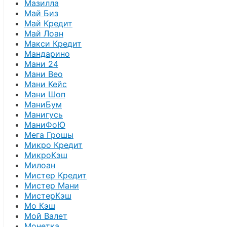
Мазилла
Май Биз
Май Кредит
Май Лоан
Макси Кредит
Мандарино
Мани 24
Мани Вео
Мани Кейс
Мани Шоп
МаниБум
Манигусь
МаниФоЮ
Мега Грошы
Микро Кредит
МикроКэш
Милоан
Мистер Кредит
Мистер Мани
МистерКэш
Мо Кэш
Мой Валет
Монетка