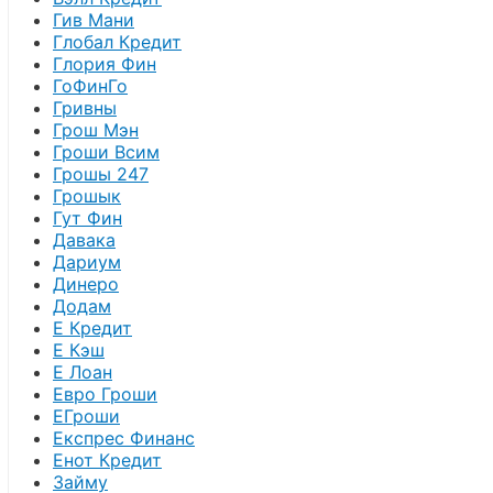
Гив Мани
Глобал Кредит
Глория Фин
ГоФинГо
Гривны
Грош Мэн
Гроши Всим
Грошы 247
Грошык
Гут Фин
Давака
Дариум
Динеро
Додам
Е Кредит
Е Кэш
Е Лоан
Евро Гроши
ЕГроши
Експрес Финанс
Енот Кредит
Займу