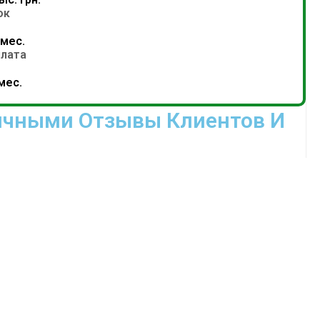
ок
 мес.
лата
мес.
аличными Отзывы Клиентов И