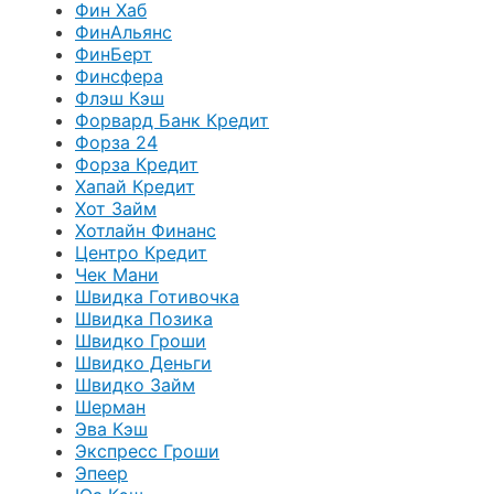
Фин Хаб
ФинАльянс
ФинБерт
Финсфера
Флэш Кэш
Форвард Банк Кредит
Форза 24
Форза Кредит
Хапай Кредит
Хот Займ
Хотлайн Финанс
Центро Кредит
Чек Мани
Швидка Готивочка
Швидка Позика
Швидко Гроши
Швидко Деньги
Швидко Займ
Шерман
Эва Кэш
Экспресс Гроши
Эпеер