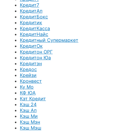
Кредит7
КредитАп
КредитБокс
Кредитик
КредитКасса
КредитНайс
Кредитный Супермаркет
КредитОк
Кредитон ОРГ
Кредитон Юа
Кредитэн
Кредос
Крейзи
Кронвест
Ку Мо
КФ ЮА
Кэт Кредит
Кэш 24
Кэш Ап
Кэш Ми
Кэш Мэн
Кэш Мэш