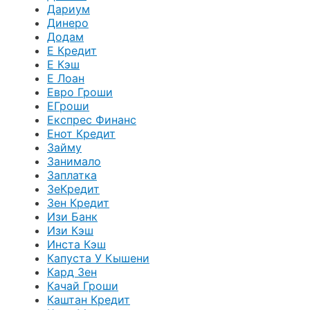
Дариум
Динеро
Додам
Е Кредит
Е Кэш
Е Лоан
Евро Гроши
ЕГроши
Експрес Финанс
Енот Кредит
Займу
Занимало
Заплатка
ЗеКредит
Зен Кредит
Изи Банк
Изи Кэш
Инста Кэш
Капуста У Кышени
Кард Зен
Качай Гроши
Каштан Кредит