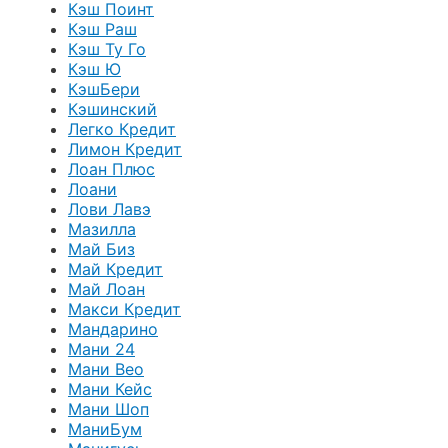
Кэш Поинт
Кэш Раш
Кэш Ту Го
Кэш Ю
КэшБери
Кэшинский
Легко Кредит
Лимон Кредит
Лоан Плюс
Лоани
Лови Лавэ
Мазилла
Май Биз
Май Кредит
Май Лоан
Макси Кредит
Мандарино
Мани 24
Мани Вео
Мани Кейс
Мани Шоп
МаниБум