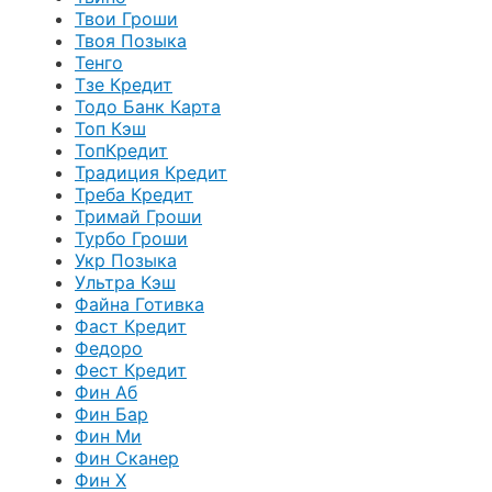
Твои Гроши
Твоя Позыка
Тенго
Тзе Кредит
Тодо Банк Карта
Топ Кэш
ТопКредит
Традиция Кредит
Треба Кредит
Тримай Гроши
Турбо Гроши
Укр Позыка
Ультра Кэш
Файна Готивка
Фаст Кредит
Федоро
Фест Кредит
Фин Аб
Фин Бар
Фин Ми
Фин Сканер
Фин Х