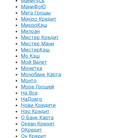
Манигусь
МаниФоЮ
Мега Грошы
Микро Кредит
МикроКэш
Милоан
Мистер Кредит
Мистер Мани
МистерКэш
Мо Кэш
Мой Валет
Монетка
Монобанк Карта
Монто
Море Грошей
На Все
НаДовго
Нови Кредити
Нэо Кредит
О Банк Карта
Океан Кредит
ОКредит
Он Кредит