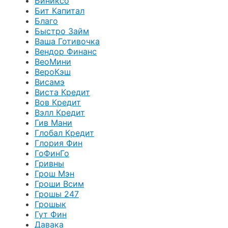
Биниксо
Бит Капитал
Благо
Быстро Займ
Ваша Готивочка
Вендор Финанс
ВеоМини
ВероКэш
Висамэ
Виста Кредит
Вов Кредит
Вэлл Кредит
Гив Мани
Глобал Кредит
Глория Фин
ГоФинГо
Гривны
Грош Мэн
Гроши Всим
Грошы 247
Грошык
Гут Фин
Давака