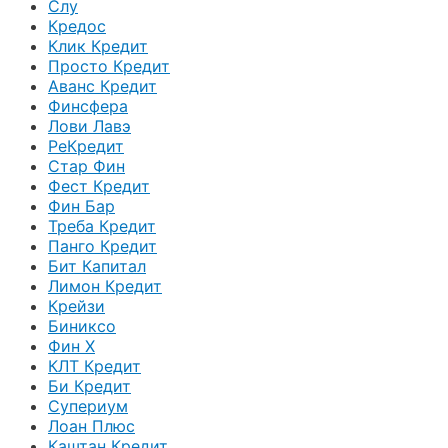
Слу
Кредос
Клик Кредит
Просто Кредит
Аванс Кредит
Финсфера
Лови Лавэ
РеКредит
Стар Фин
Фест Кредит
Фин Бар
Треба Кредит
Панго Кредит
Бит Капитал
Лимон Кредит
Крейзи
Биниксо
Фин Х
КЛТ Кредит
Би Кредит
Супериум
Лоан Плюс
Каштан Кредит