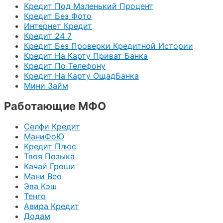
Кредит Под Маленький Процент
Кредит Без Фото
Интернет Кредит
Кредит 24 7
Кредит Без Проверки Кредитной Истории
Кредит На Карту Приват Банка
Кредит По Телефону
Кредит На Карту ОщадБанка
Мини Займ
Работающие МФО
Селфи Кредит
МаниФоЮ
Кредит Плюс
Твоя Позыка
Качай Гроши
Мани Вео
Эва Кэш
Тенго
Авира Кредит
Додам