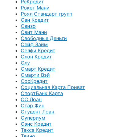
РеКредит
Рокет Мани
Роял Стандарт групп
Сан Кредит
Свизо
Свит Мани
Свободные Деньги
Сейф Займ
Селфи Кредит
Слон Кредит
Слу
Смарт Кредит
Смарти Вэй
СосКредит
Социальная Карта Приват
СпортБанк Карта
СС Лоан
Стар Фин
Студент Лоан
Супериум
Сэнс Кредит
Такса Кредит
Твино