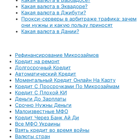
Какая валюта в Эквадоре?
Какая валюта в Джибути?
Прокси-серверы в арбитраже трафика: зачем
они нужны и какую пользу приносят
Какая валюта в Дании?
Рефинансирование Микрозаймов
Кредит на ремонт
Долгосрочный Кредит
Автоматический Кредит
Моментальный Кредит Онлайн На Карту
Кредит С Просрочками По Микрозаймам
Кредит С Плохой КИ
Деньги До Зарплаты
Срочно Нужны Деньги
Малоизвестные МФО
Кредит Через Банк Ай Ди
Все МФО Украины
Взять кредит во время войны
Валюты стран