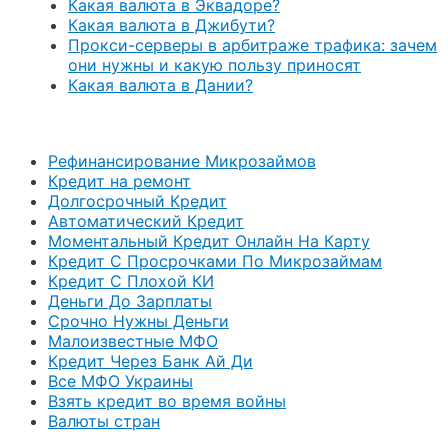
Какая валюта в Эквадоре?
Какая валюта в Джибути?
Прокси-серверы в арбитраже трафика: зачем
они нужны и какую пользу приносят
Какая валюта в Дании?
Рефинансирование Микрозаймов
Кредит на ремонт
Долгосрочный Кредит
Автоматический Кредит
Моментальный Кредит Онлайн На Карту
Кредит С Просрочками По Микрозаймам
Кредит С Плохой КИ
Деньги До Зарплаты
Срочно Нужны Деньги
Малоизвестные МФО
Кредит Через Банк Ай Ди
Все МФО Украины
Взять кредит во время войны
Валюты стран