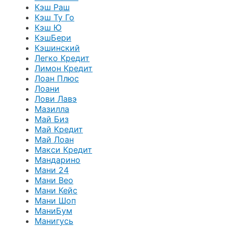
Кэш Раш
Кэш Ту Го
Кэш Ю
КэшБери
Кэшинский
Легко Кредит
Лимон Кредит
Лоан Плюс
Лоани
Лови Лавэ
Мазилла
Май Биз
Май Кредит
Май Лоан
Макси Кредит
Мандарино
Мани 24
Мани Вео
Мани Кейс
Мани Шоп
МаниБум
Манигусь