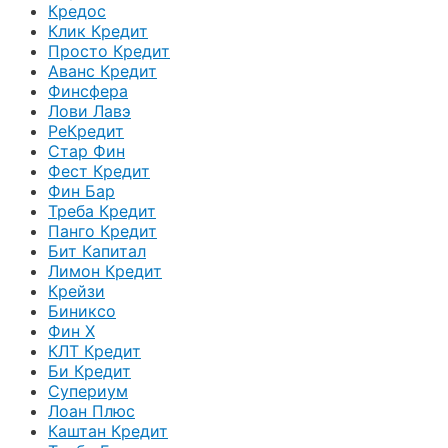
Кредос
Клик Кредит
Просто Кредит
Аванс Кредит
Финсфера
Лови Лавэ
РеКредит
Стар Фин
Фест Кредит
Фин Бар
Треба Кредит
Панго Кредит
Бит Капитал
Лимон Кредит
Крейзи
Биниксо
Фин Х
КЛТ Кредит
Би Кредит
Супериум
Лоан Плюс
Каштан Кредит