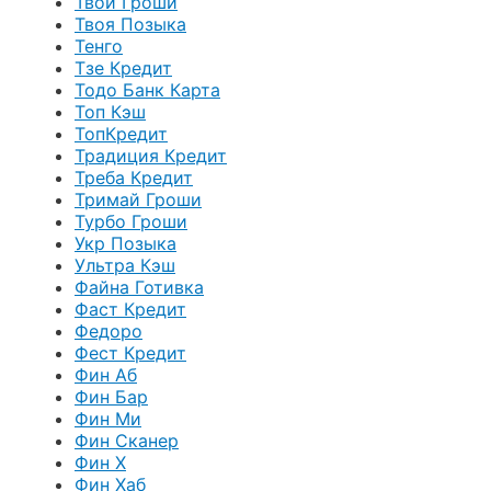
Твои Гроши
Твоя Позыка
Тенго
Тзе Кредит
Тодо Банк Карта
Топ Кэш
ТопКредит
Традиция Кредит
Треба Кредит
Тримай Гроши
Турбо Гроши
Укр Позыка
Ультра Кэш
Файна Готивка
Фаст Кредит
Федоро
Фест Кредит
Фин Аб
Фин Бар
Фин Ми
Фин Сканер
Фин Х
Фин Хаб