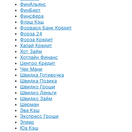
ФинАльянс
ФинБерт
Финсфера
Флэш Кэш
Форвард Банк Кредит
Форза 24
Форза Кредит
Хапай Кредит
Хот Займ
Хотлайн Финанс
Центро Кредит
Чек Мани
Швидка Готивочка
Швидка Позика
Швидко Гроши
Швидко Деньги
Швидко Займ
Шерман
Эва Кэш
Экспресс Гроши
Эпеер
Юа Кэш