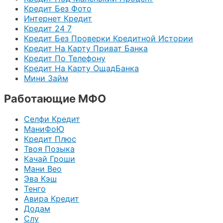
Кредит Без Фото
Интернет Кредит
Кредит 24 7
Кредит Без Проверки Кредитной Истории
Кредит На Карту Приват Банка
Кредит По Телефону
Кредит На Карту ОщадБанка
Мини Займ
Работающие МФО
Селфи Кредит
МаниФоЮ
Кредит Плюс
Твоя Позыка
Качай Гроши
Мани Вео
Эва Кэш
Тенго
Авира Кредит
Додам
Слу