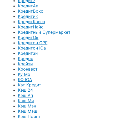
Кредит7
КредитАп
КредитБокс
Кредитик
КредитКасса
КредитНайс
Кредитный Супермаркет
КредитОк
Кредитон ОРГ
Кредитон Юа
Кредитэн
Кредос
Крейзи
Кронвест
Ку Мо
КФ ЮА
Кэт Кредит
Кэш 24
Кэш Ап
Кэш Ми
Кэш Мэн
Кэш Мэш
Кэш Поинт