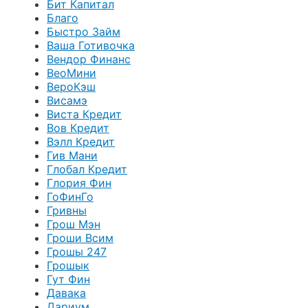
Бит Капитал
Благо
Быстро Займ
Ваша Готивочка
Вендор Финанс
ВеоМини
ВероКэш
Висамэ
Виста Кредит
Вов Кредит
Вэлл Кредит
Гив Мани
Глобал Кредит
Глория Фин
ГоФинГо
Гривны
Грош Мэн
Гроши Всим
Грошы 247
Грошык
Гут Фин
Давака
Дариум