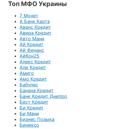
Топ МФО Украины
7 Монет
А Банк Карта
Аванс Кредит
Авира Кредит
Авто Мани
Ай Кредит
Ай Финанс
АйКон25
Алекс Кредит
Али Кредит
Амиго
Амо Кредит
Бабулес
Банана Кредит
Банк Кредит Днипро
Бест Кредит
Би Кредит
Би Мани
Бизнес Позыка
Биниксо