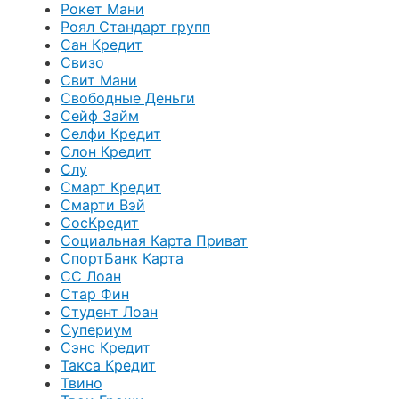
Рокет Мани
Роял Стандарт групп
Сан Кредит
Свизо
Свит Мани
Свободные Деньги
Сейф Займ
Селфи Кредит
Слон Кредит
Слу
Смарт Кредит
Смарти Вэй
СосКредит
Социальная Карта Приват
СпортБанк Карта
СС Лоан
Стар Фин
Студент Лоан
Супериум
Сэнс Кредит
Такса Кредит
Твино