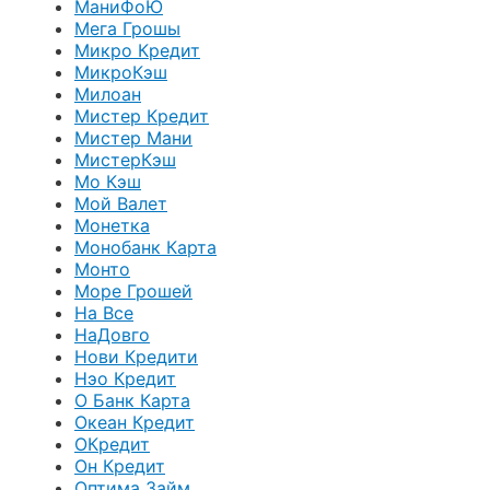
МаниФоЮ
Мега Грошы
Микро Кредит
МикроКэш
Милоан
Мистер Кредит
Мистер Мани
МистерКэш
Мо Кэш
Мой Валет
Монетка
Монобанк Карта
Монто
Море Грошей
На Все
НаДовго
Нови Кредити
Нэо Кредит
О Банк Карта
Океан Кредит
ОКредит
Он Кредит
Оптима Займ