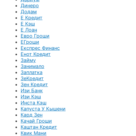
Динеро
Додам
Е Кредит
Е Кэш
Е Лоан
Евро Гроши
ЕГроши
Експрес Финанс
Енот Кредит
Займу
Занимало
Заплатка
ЗеКредит
Зен Кредит
Изи Банк
Изи Кэш
Инста Кэш
Капуста У Кышени
Кард Зен
Качай Гроши
Каштан Кредит
Квик Мани