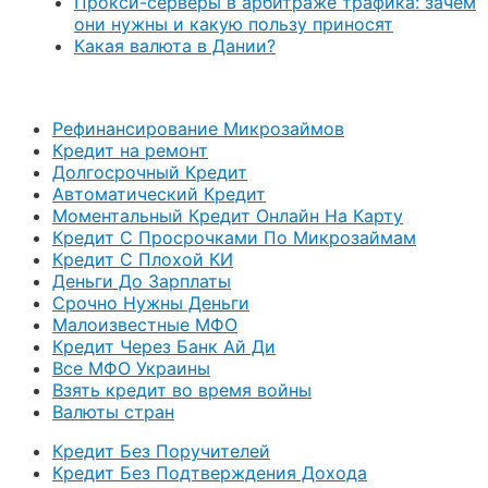
Прокси-серверы в арбитраже трафика: зачем
они нужны и какую пользу приносят
Какая валюта в Дании?
Рефинансирование Микрозаймов
Кредит на ремонт
Долгосрочный Кредит
Автоматический Кредит
Моментальный Кредит Онлайн На Карту
Кредит С Просрочками По Микрозаймам
Кредит С Плохой КИ
Деньги До Зарплаты
Срочно Нужны Деньги
Малоизвестные МФО
Кредит Через Банк Ай Ди
Все МФО Украины
Взять кредит во время войны
Валюты стран
Кредит Без Поручителей
Кредит Без Подтверждения Дохода