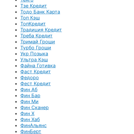
Тзе Кредит
Тодо Банк Карта
Топ Кэш
ТопКредит
Традиция Кредит
Треба Кредит
Тримай Гроши
Турбо Гроши
Укр Позыка
Ультра Кэш
Файна Готивка
Фаст Кредит
Федоро
Фест Кредит
Фин Аб
Фин Бар
Фин Ми
Фин Сканер
Фин Х
Фин Хаб
ФинАльянс
ФинБерт