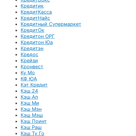
Кредитик
КредитКасса
КредитНайс
Кредитный Супермаркет
КредитОк
Кредитон ОРГ
Кредитон Юа
Кредитэн
Кредос
Крейзи
Кронвест
Ку Мо
КФ ЮА
Кэт Кредит
Кэш 24
Кэш Ап
Кэш Ми
Кэш Мэн
Кэш Мэш
Кэш Поинт
Кэш Раш
Кэш Ту Го