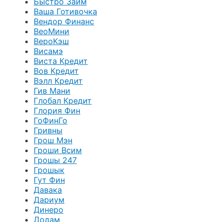
Быстро Займ
Ваша Готивочка
Вендор Финанс
ВеоМини
ВероКэш
Висамэ
Виста Кредит
Вов Кредит
Вэлл Кредит
Гив Мани
Глобал Кредит
Глория Фин
ГоФинГо
Гривны
Грош Мэн
Гроши Всим
Грошы 247
Грошык
Гут Фин
Давака
Дариум
Динеро
Додам