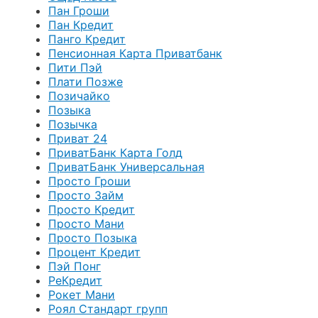
Пан Гроши
Пан Кредит
Панго Кредит
Пенсионная Карта Приватбанк
Пити Пэй
Плати Позже
Позичайко
Позыка
Позычка
Приват 24
ПриватБанк Карта Голд
ПриватБанк Универсальная
Просто Гроши
Просто Займ
Просто Кредит
Просто Мани
Просто Позыка
Процент Кредит
Пэй Понг
РеКредит
Рокет Мани
Роял Стандарт групп