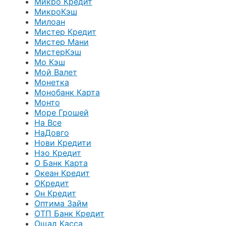
Микро Кредит
МикроКэш
Милоан
Мистер Кредит
Мистер Мани
МистерКэш
Мо Кэш
Мой Валет
Монетка
Монобанк Карта
Монто
Море Грошей
На Все
НаДовго
Нови Кредити
Нэо Кредит
О Банк Карта
Океан Кредит
ОКредит
Он Кредит
Оптима Займ
ОТП Банк Кредит
Ощад Касса