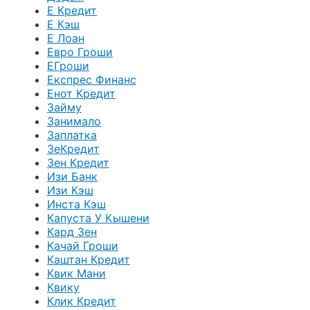
Е Кредит
Е Кэш
Е Лоан
Евро Гроши
ЕГроши
Експрес Финанс
Енот Кредит
Займу
Занимало
Заплатка
ЗеКредит
Зен Кредит
Изи Банк
Изи Кэш
Инста Кэш
Капуста У Кышени
Кард Зен
Качай Гроши
Каштан Кредит
Квик Мани
Квику
Клик Кредит