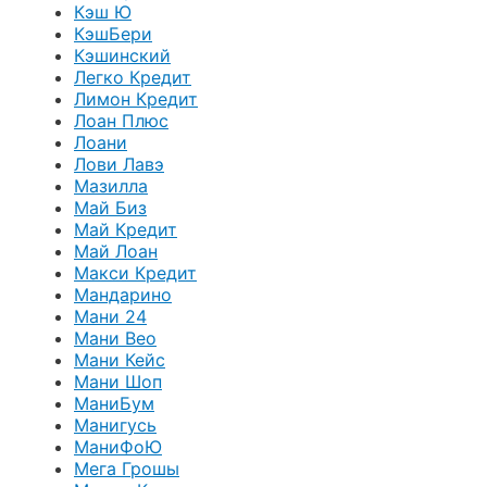
Кэш Ю
КэшБери
Кэшинский
Легко Кредит
Лимон Кредит
Лоан Плюс
Лоани
Лови Лавэ
Мазилла
Май Биз
Май Кредит
Май Лоан
Макси Кредит
Мандарино
Мани 24
Мани Вео
Мани Кейс
Мани Шоп
МаниБум
Манигусь
МаниФоЮ
Мега Грошы