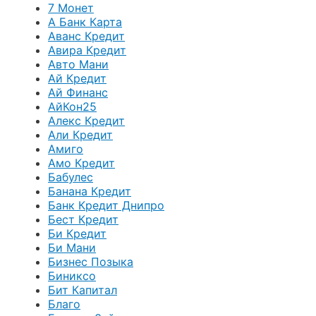
7 Монет
А Банк Карта
Аванс Кредит
Авира Кредит
Авто Мани
Ай Кредит
Ай Финанс
АйКон25
Алекс Кредит
Али Кредит
Амиго
Амо Кредит
Бабулес
Банана Кредит
Банк Кредит Днипро
Бест Кредит
Би Кредит
Би Мани
Бизнес Позыка
Биниксо
Бит Капитал
Благо