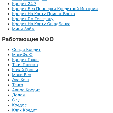
Кредит 24 7
Кредит Без Проверки Кредитной Истории
Кредит На Карту Приват Банка
Кредит По Телефону
Кредит На Карту ОщадБанка
Мини Займ
Работающие МФО
Селфи Кредит
МаниФоЮ
Кредит Плюс
Твоя Позыка
Качай Гроши
Мани Вео
Эва Кэш
Тенго
Авира Кредит
Додам
Слу
Кредос
Клик Кредит