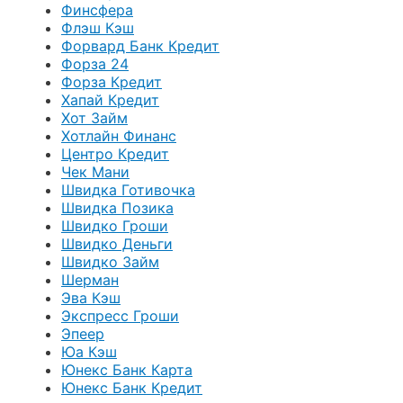
Финсфера
Флэш Кэш
Форвард Банк Кредит
Форза 24
Форза Кредит
Хапай Кредит
Хот Займ
Хотлайн Финанс
Центро Кредит
Чек Мани
Швидка Готивочка
Швидка Позика
Швидко Гроши
Швидко Деньги
Швидко Займ
Шерман
Эва Кэш
Экспресс Гроши
Эпеер
Юа Кэш
Юнекс Банк Карта
Юнекс Банк Кредит