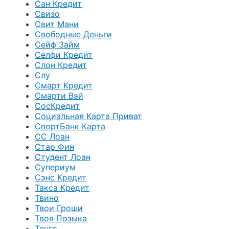
Сан Кредит
Свизо
Свит Мани
Свободные Деньги
Сейф Займ
Селфи Кредит
Слон Кредит
Слу
Смарт Кредит
Смарти Вэй
СосКредит
Социальная Карта Приват
СпортБанк Карта
СС Лоан
Стар Фин
Студент Лоан
Супериум
Сэнс Кредит
Такса Кредит
Твино
Твои Гроши
Твоя Позыка
Тенго