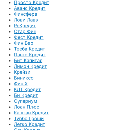
Просто Кредит
Аванс Кредит
Финсфера
Лови Лавэ
РеКредит
Стар Фин
Фест Кредит
Фин Бар
Треба Кредит
Панго Кредит
Бит Капитал
Лимон Кредит
Крейзи
Биниксо
Фин Х
КЛТ Кредит
Би Кредит
Супериум
Лоан Плюс
Каштан Кредит
Турбо Гроши
Легко Кредит