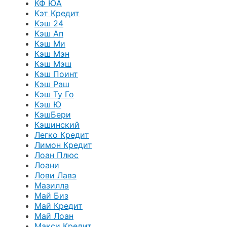
КФ ЮА
Кэт Кредит
Кэш 24
Кэш Ап
Кэш Ми
Кэш Мэн
Кэш Мэш
Кэш Поинт
Кэш Раш
Кэш Ту Го
Кэш Ю
КэшБери
Кэшинский
Легко Кредит
Лимон Кредит
Лоан Плюс
Лоани
Лови Лавэ
Мазилла
Май Биз
Май Кредит
Май Лоан
Макси Кредит