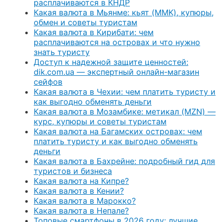
расплачиваются в КНДР
Какая валюта в Мьянме: кьят (MMK), купюры,
обмен и советы туристам
Какая валюта в Кирибати: чем
расплачиваются на островах и что нужно
знать туристу
Доступ к надежной защите ценностей:
dik.com.ua — экспертный онлайн-магазин
сейфов
Какая валюта в Чехии: чем платить туристу и
как выгодно обменять деньги
Какая валюта в Мозамбике: метикал (MZN) —
курс, купюры и советы туристам
Какая валюта на Багамских островах: чем
платить туристу и как выгодно обменять
деньги
Какая валюта в Бахрейне: подробный гид для
туристов и бизнеса
Какая валюта на Кипре?
Какая валюта в Кении?
Какая валюта в Марокко?
Какая валюта в Непале?
Топовые смартфоны в 2026 году: лучшие