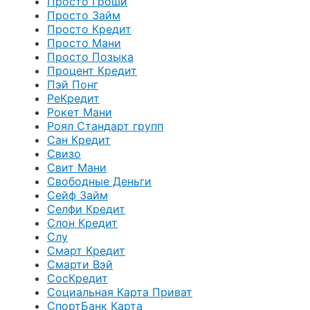
Просто Гроши
Просто Займ
Просто Кредит
Просто Мани
Просто Позыка
Процент Кредит
Пэй Понг
РеКредит
Рокет Мани
Роял Стандарт групп
Сан Кредит
Свизо
Свит Мани
Свободные Деньги
Сейф Займ
Селфи Кредит
Слон Кредит
Слу
Смарт Кредит
Смарти Вэй
СосКредит
Социальная Карта Приват
СпортБанк Карта