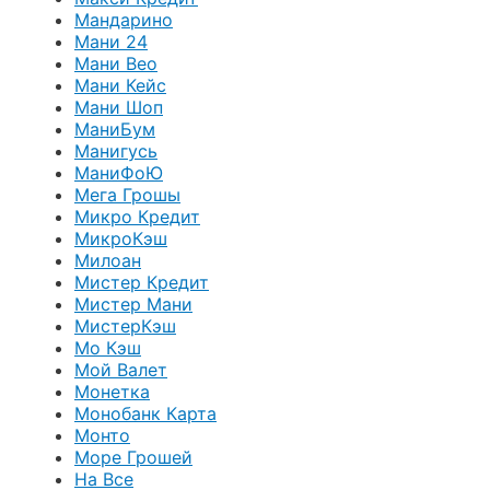
Мандарино
Мани 24
Мани Вео
Мани Кейс
Мани Шоп
МаниБум
Манигусь
МаниФоЮ
Мега Грошы
Микро Кредит
МикроКэш
Милоан
Мистер Кредит
Мистер Мани
МистерКэш
Мо Кэш
Мой Валет
Монетка
Монобанк Карта
Монто
Море Грошей
На Все