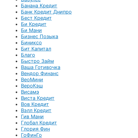
Банана Кредит
Банк Кредит Днипро
Бест Кредит
Би Кредит
Би Мани
Бизнес Позыка
Биниксо
Бит Капитал
Благо
Быстро Займ
Ваша Готивочка
Вендор Финанс
ВеоМини
ВероКэш
Висамэ
Виста Кредит
Вов Кредит
Вэлл Кредит
Гив Мани
Глобал Кредит
Глория Фин
ГоФинГо