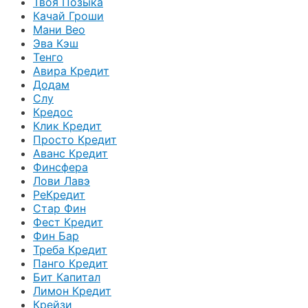
Твоя Позыка
Качай Гроши
Мани Вео
Эва Кэш
Тенго
Авира Кредит
Додам
Слу
Кредос
Клик Кредит
Просто Кредит
Аванс Кредит
Финсфера
Лови Лавэ
РеКредит
Стар Фин
Фест Кредит
Фин Бар
Треба Кредит
Панго Кредит
Бит Капитал
Лимон Кредит
Крейзи