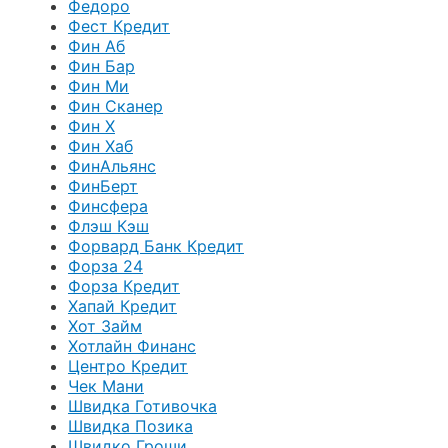
Федоро
Фест Кредит
Фин Аб
Фин Бар
Фин Ми
Фин Сканер
Фин Х
Фин Хаб
ФинАльянс
ФинБерт
Финсфера
Флэш Кэш
Форвард Банк Кредит
Форза 24
Форза Кредит
Хапай Кредит
Хот Займ
Хотлайн Финанс
Центро Кредит
Чек Мани
Швидка Готивочка
Швидка Позика
Швидко Гроши