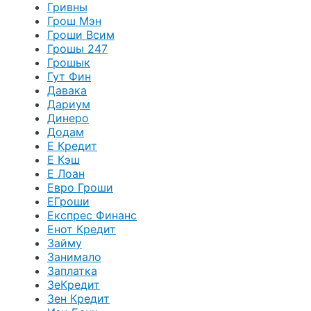
Гривны
Грош Мэн
Гроши Всим
Грошы 247
Грошык
Гут Фин
Давака
Дариум
Динеро
Додам
Е Кредит
Е Кэш
Е Лоан
Евро Гроши
ЕГроши
Експрес Финанс
Енот Кредит
Займу
Занимало
Заплатка
ЗеКредит
Зен Кредит