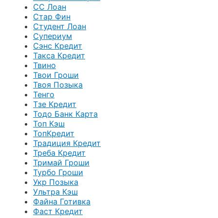
СС Лоан
Стар Фин
Студент Лоан
Супериум
Сэнс Кредит
Такса Кредит
Твино
Твои Гроши
Твоя Позыка
Тенго
Тзе Кредит
Тодо Банк Карта
Топ Кэш
ТопКредит
Традиция Кредит
Треба Кредит
Тримай Гроши
Турбо Гроши
Укр Позыка
Ультра Кэш
Файна Готивка
Фаст Кредит