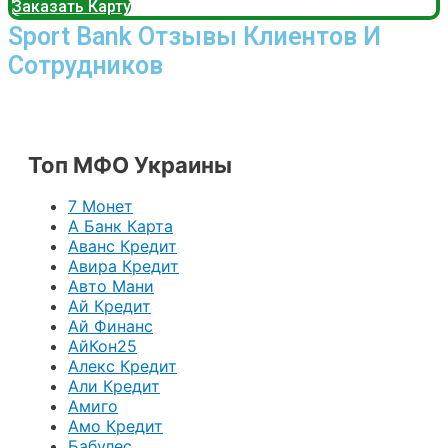
Заказать Карту
Sport Bank Отзывы Клиентов И
Сотрудников
Топ МФО Украины
7 Монет
А Банк Карта
Аванс Кредит
Авира Кредит
Авто Мани
Ай Кредит
Ай Финанс
АйКон25
Алекс Кредит
Али Кредит
Амиго
Амо Кредит
Бабулес