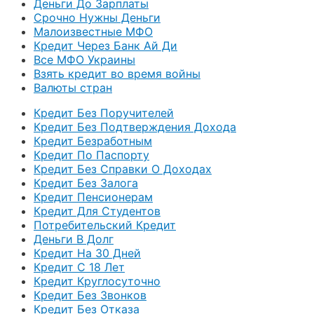
Деньги До Зарплаты
Срочно Нужны Деньги
Малоизвестные МФО
Кредит Через Банк Ай Ди
Все МФО Украины
Взять кредит во время войны
Валюты стран
Кредит Без Поручителей
Кредит Без Подтверждения Дохода
Кредит Безработным
Кредит По Паспорту
Кредит Без Справки О Доходах
Кредит Без Залога
Кредит Пенсионерам
Кредит Для Студентов
Потребительский Кредит
Деньги В Долг
Кредит На 30 Дней
Кредит С 18 Лет
Кредит Круглосуточно
Кредит Без Звонков
Кредит Без Отказа