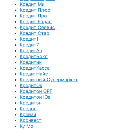
Кредит Ми
Кредит Плюс
Кредит Про
Кредит Радар
Кредит Сервис
Кредит Стар
Кредит1
Кредит7
КредитАп
КредитБокс
Кредитик
КредитКасса
КредитНайс
Кредитный Супермаркет
КредитОк
Кредитон ОРГ
Кредитон Юа
Кредитэн
Кредос
Крейзи
Кронвест
Ку Мо