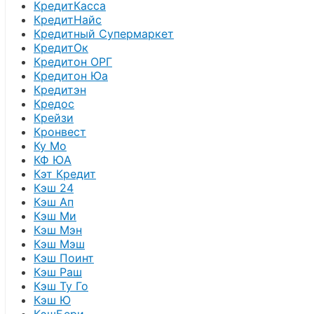
КредитКасса
КредитНайс
Кредитный Супермаркет
КредитОк
Кредитон ОРГ
Кредитон Юа
Кредитэн
Кредос
Крейзи
Кронвест
Ку Мо
КФ ЮА
Кэт Кредит
Кэш 24
Кэш Ап
Кэш Ми
Кэш Мэн
Кэш Мэш
Кэш Поинт
Кэш Раш
Кэш Ту Го
Кэш Ю
КэшБери