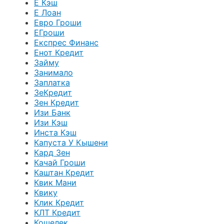
Е Кэш
Е Лоан
Евро Гроши
ЕГроши
Експрес Финанс
Енот Кредит
Займу
Занимало
Заплатка
ЗеКредит
Зен Кредит
Изи Банк
Изи Кэш
Инста Кэш
Капуста У Кышени
Кард Зен
Качай Гроши
Каштан Кредит
Квик Мани
Квику
Клик Кредит
КЛТ Кредит
Кошелек