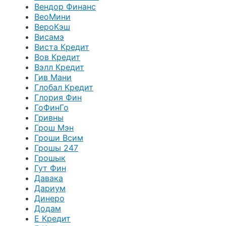
Вендор Финанс
ВеоМини
ВероКэш
Висамэ
Виста Кредит
Вов Кредит
Вэлл Кредит
Гив Мани
Глобал Кредит
Глория Фин
ГоФинГо
Гривны
Грош Мэн
Гроши Всим
Грошы 247
Грошык
Гут Фин
Давака
Дариум
Динеро
Додам
Е Кредит