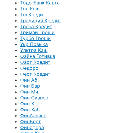
Тодо Банк Карта
Топ Кэш
ТопКредит
Традиция Кредит
Треба Кредит
Тримай Гроши
Турбо Гроши
Укр Позыка
Ультра Кэш
Файна Готивка
Фаст Кредит
Федоро
Фест Кредит
Фин Аб
Фин Бар
Фин Ми
Фин Сканер
Фин Х
Фин Хаб
ФинАльянс
ФинБерт
Финсфера