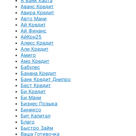
А Банк Карта
Аванс Кредит
Авира Кредит
Авто Мани
Ай Кредит
Ай Финанс
АйКон25
Алекс Кредит
Али Кредит
Амиго
Амо Кредит
Бабулес
Банана Кредит
Банк Кредит Днипро
Бест Кредит
Би Кредит
Би Мани
Бизнес Позыка
Биниксо
Бит Капитал
Благо
Быстро Займ
Ваша Готивочка