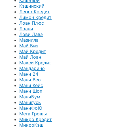
КэшБери
Кэшинский
Легко Кредит
Лимон Кредит
Лоан Плюс
Лоани
Лови Лавэ
Мазилла
Май Биз
Май Кредит
Май Лоан
Макси Кредит
Мандарино
Мани 24
Мани Вео
Мани Кейс
Мани Шоп
МаниБум
Манигусь
МаниФоЮ
Мега Грошы
Микро Кредит
МикроКэш