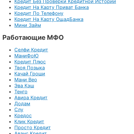
Кредит Без Проверки Кредитной Истории
Кредит На Карту Приват Банка
Кредит По Телефону
Кредит На Карту ОщадБанка
Мини Займ
Работающие МФО
Селфи Кредит
МаниФоЮ
Кредит Плюс
Твоя Позыка
Качай Гроши
Мани Вео
Эва Кэш
Тенго
Авира Кредит
Додам
Слу
Кредос
Клик Кредит
Просто Кредит
Аванс Кредит