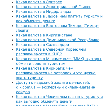
Какая валюта в Эритрее
Какая валюта в Экваториальной Гвинее
Какая валюта в Нидерландах
Какая валюта в Лаосе: чем платить туристу и
как обменять деньги
Какая валюта в Восточном Тиморе (Тимор-
Лешти)
Какая валюта в Киргизистане
Какая валюта в Доминиканской Республике
Какая валюта в Сальвадоре
Какая валюта в Северной Корее: чем
расплачиваются в КНДР
Какая валюта в Мьянме: кьят (MMK), купюры,
обмен и советы туристам
Какая валюта в Кирибати: чем
расплачиваются на островах и что нужно
знать туристу
Доступ к надежной защите ценностей:
dik.com.ua — экспертный онлайн-магазин
сейфов
Какая валюта в Чехии: чем платить туристу и
как выгодно обменять деньги
Какая валюта в Мозамбике: метикал (MZN) —