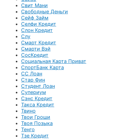
Свит Мани
Свободные Деньги
Сейф Займ
Селфи Кредит
Слон Кредит
Слу
Смарт Кредит
Смарти Вэй
СосКредит
Социальная Карта Приват
СпортБанк Карта
СС Лоан
Стар Фин
Студент Лоан
Супериум
Сэнс Кредит
Такса Кредит
Твино
Твои Гроши
Твоя Позыка
Тенго
Тзе Кредит