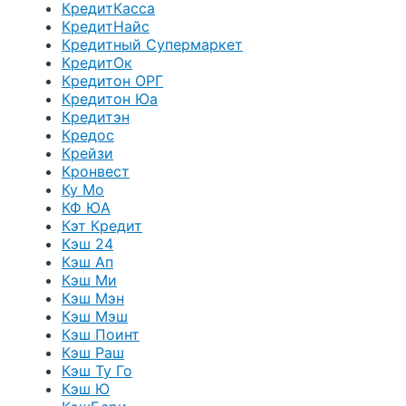
КредитКасса
КредитНайс
Кредитный Супермаркет
КредитОк
Кредитон ОРГ
Кредитон Юа
Кредитэн
Кредос
Крейзи
Кронвест
Ку Мо
КФ ЮА
Кэт Кредит
Кэш 24
Кэш Ап
Кэш Ми
Кэш Мэн
Кэш Мэш
Кэш Поинт
Кэш Раш
Кэш Ту Го
Кэш Ю