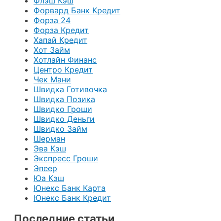
Флэш Кэш
Форвард Банк Кредит
Форза 24
Форза Кредит
Хапай Кредит
Хот Займ
Хотлайн Финанс
Центро Кредит
Чек Мани
Швидка Готивочка
Швидка Позика
Швидко Гроши
Швидко Деньги
Швидко Займ
Шерман
Эва Кэш
Экспресс Гроши
Эпеер
Юа Кэш
Юнекс Банк Карта
Юнекс Банк Кредит
Последние статьи