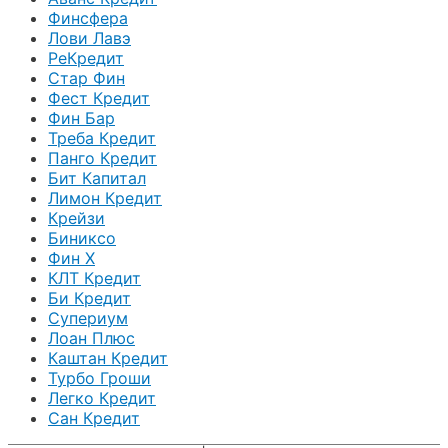
Финсфера
Лови Лавэ
РеКредит
Стар Фин
Фест Кредит
Фин Бар
Треба Кредит
Панго Кредит
Бит Капитал
Лимон Кредит
Крейзи
Биниксо
Фин Х
КЛТ Кредит
Би Кредит
Супериум
Лоан Плюс
Каштан Кредит
Турбо Гроши
Легко Кредит
Сан Кредит