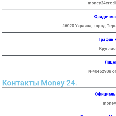
money24credi
Юридическ
46020 Украина, город Терн
График 
Круглос
Лице
№40462908 от 
Контакты Money 24.
Официаль
money