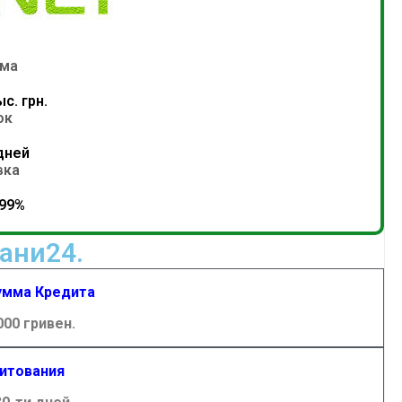
ма
с. грн.
ок
 дней
вка
,99%
ани24.
умма Кредита
000 гривен.
итования