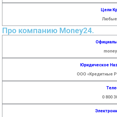
Цели К
Любые 
Про компанию Money24.
Официаль
money
Юридическое Наз
ООО «Кредитные Р
Теле
0 800 3
Электронн