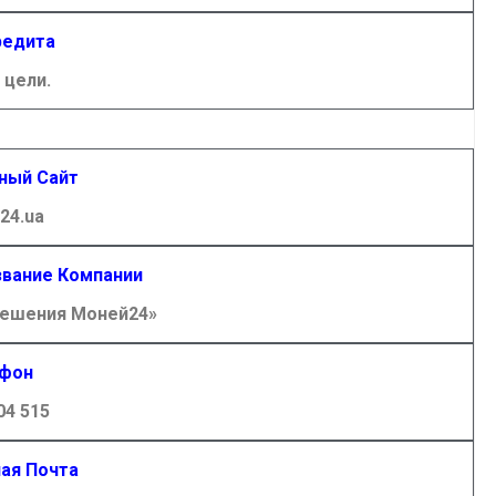
редита
цели.
ный Сайт
24.ua
вание Компании
ешения Моней24»
фон
04 515
ая Почта