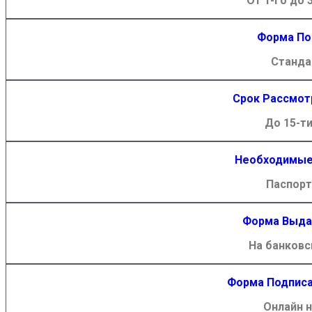
От 1-го до 
Форма По
Станда
Срок Рассмот
До 15-ти
Необходимые
Паспорт
Форма Выда
На банковс
Форма Подписа
Онлайн н