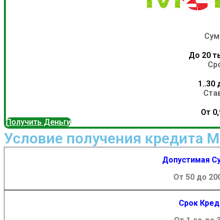
Сум
До 20 ты
Ср
1..30
Ста
От 0
Получить Деньги
Условие получения кредита М
Допустимая С
От 50 до 20
Срок Кред