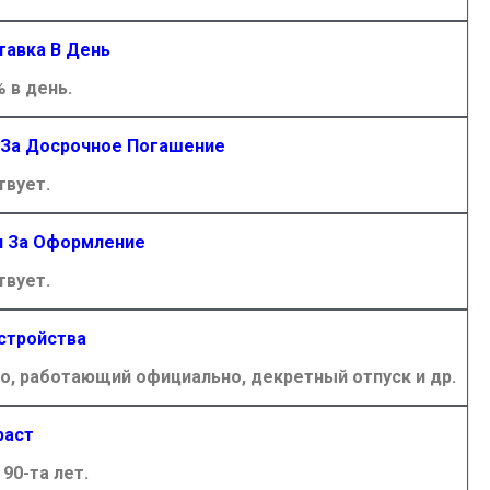
тавка В День
% в день.
 За Досрочное Погашение
твует.
я За Оформление
твует.
стройства
, работающий официально, декретный отпуск и др.
раст
 90-та лет.