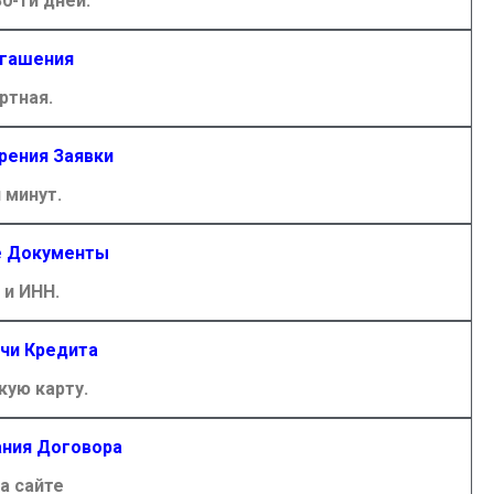
30-ти дней.
гашения
ртная.
рения Заявки
 минут.
 Документы
 и ИНН.
чи Кредита
кую карту.
ния Договора
а сайте