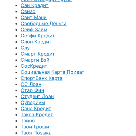
Сан Кредит
Свизо
Свит Мани
Свободные Деньги
Сейф Займ
Селфи Кредит
Слон Кредит
Слу
Смарт Кредит
Смарти Вэй
СосКредит
Социальная Карта Приват
СпортБанк Карта
СС Лоан
Стар Фин
Студент Лоан
Супериум
Сэнс Кредит
Такса Кредит
Твино
Твои Гроши
Твоя Позыка