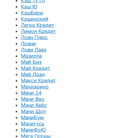
Кэш Ту Го
Кэш Ю
КэшБери
Кэшинский
Легко Кредит
Лимон Кредит
Лоан Плюс
Лоани
Лови Лавэ
Мазилла
Май Биз
Май Кредит
Май Лоан
Макси Кредит
Мандарино
Мани 24
Мани Вео
Мани Кейс
Мани Шоп
МаниБум
Манигусь
МаниФоЮ
Мега Грошы