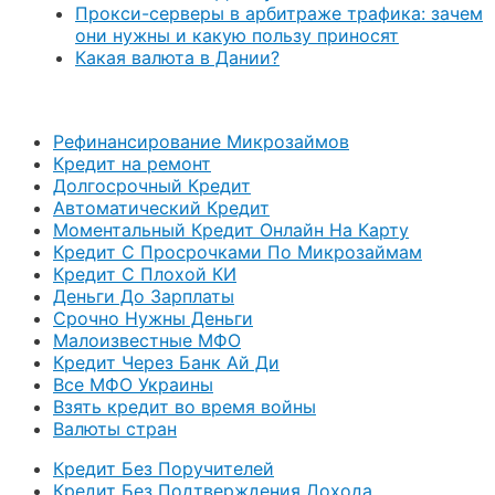
Прокси-серверы в арбитраже трафика: зачем
они нужны и какую пользу приносят
Какая валюта в Дании?
Рефинансирование Микрозаймов
Кредит на ремонт
Долгосрочный Кредит
Автоматический Кредит
Моментальный Кредит Онлайн На Карту
Кредит С Просрочками По Микрозаймам
Кредит С Плохой КИ
Деньги До Зарплаты
Срочно Нужны Деньги
Малоизвестные МФО
Кредит Через Банк Ай Ди
Все МФО Украины
Взять кредит во время войны
Валюты стран
Кредит Без Поручителей
Кредит Без Подтверждения Дохода