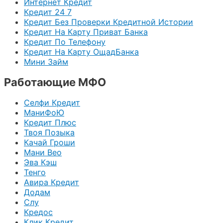
Интернет Кредит
Кредит 24 7
Кредит Без Проверки Кредитной Истории
Кредит На Карту Приват Банка
Кредит По Телефону
Кредит На Карту ОщадБанка
Мини Займ
Работающие МФО
Селфи Кредит
МаниФоЮ
Кредит Плюс
Твоя Позыка
Качай Гроши
Мани Вео
Эва Кэш
Тенго
Авира Кредит
Додам
Слу
Кредос
Клик Кредит