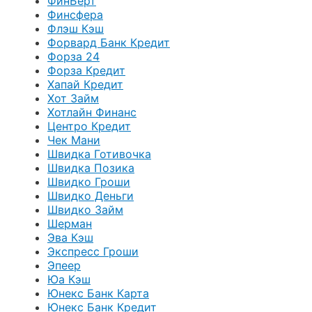
ФинБерт
Финсфера
Флэш Кэш
Форвард Банк Кредит
Форза 24
Форза Кредит
Хапай Кредит
Хот Займ
Хотлайн Финанс
Центро Кредит
Чек Мани
Швидка Готивочка
Швидка Позика
Швидко Гроши
Швидко Деньги
Швидко Займ
Шерман
Эва Кэш
Экспресс Гроши
Эпеер
Юа Кэш
Юнекс Банк Карта
Юнекс Банк Кредит