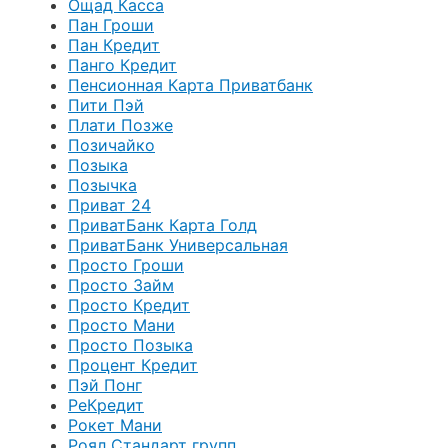
Ощад Касса
Пан Гроши
Пан Кредит
Панго Кредит
Пенсионная Карта Приватбанк
Пити Пэй
Плати Позже
Позичайко
Позыка
Позычка
Приват 24
ПриватБанк Карта Голд
ПриватБанк Универсальная
Просто Гроши
Просто Займ
Просто Кредит
Просто Мани
Просто Позыка
Процент Кредит
Пэй Понг
РеКредит
Рокет Мани
Роял Стандарт групп