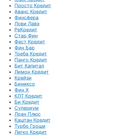
Просто Кредит
Аванс Кредит
Финсфера
Лови Лавэ
РеКредит
Стар Фин
Фест Кредит
Фин Бар
Треба Кредит
Панго Кредит
Бит Капитал
Лимон Кредит
Крейзи
Биниксо
Фин Х
КЛТ Кредит
Би Кредит
Супериум
Лоан Плюс
Каштан Кредит
Турбо Гроши
Легко Кредит