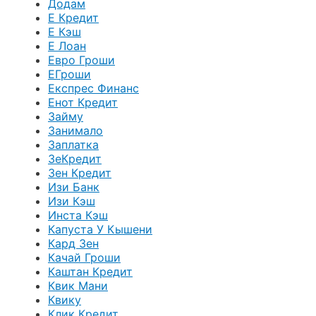
Додам
Е Кредит
Е Кэш
Е Лоан
Евро Гроши
ЕГроши
Експрес Финанс
Енот Кредит
Займу
Занимало
Заплатка
ЗеКредит
Зен Кредит
Изи Банк
Изи Кэш
Инста Кэш
Капуста У Кышени
Кард Зен
Качай Гроши
Каштан Кредит
Квик Мани
Квику
Клик Кредит