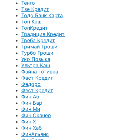
Тенго
Тзе Кредит
Тодо Банк Карта
Топ Кэш
ТопКредит
Традиция Кредит
Треба Кредит
Тримай Гроши
Турбо Гроши
Укр Позыка
Ультра Кэш
Файна Готивка
Фаст Кредит
Федоро
Фест Кредит
Фин Аб
Фин Бар
Фин Ми
Фин Сканер
Фин Х
Фин Хаб
ФинАльянс