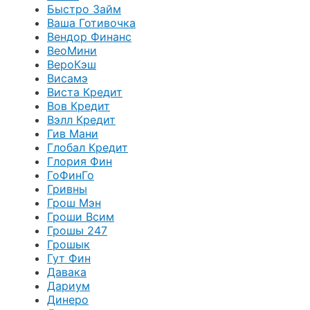
Быстро Займ
Ваша Готивочка
Вендор Финанс
ВеоМини
ВероКэш
Висамэ
Виста Кредит
Вов Кредит
Вэлл Кредит
Гив Мани
Глобал Кредит
Глория Фин
ГоФинГо
Гривны
Грош Мэн
Гроши Всим
Грошы 247
Грошык
Гут Фин
Давака
Дариум
Динеро