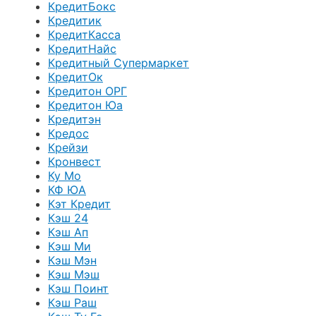
КредитБокс
Кредитик
КредитКасса
КредитНайс
Кредитный Супермаркет
КредитОк
Кредитон ОРГ
Кредитон Юа
Кредитэн
Кредос
Крейзи
Кронвест
Ку Мо
КФ ЮА
Кэт Кредит
Кэш 24
Кэш Ап
Кэш Ми
Кэш Мэн
Кэш Мэш
Кэш Поинт
Кэш Раш