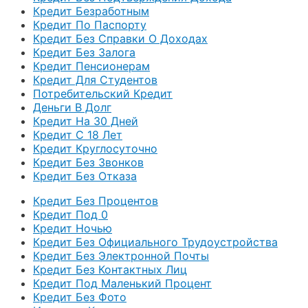
Кредит Безработным
Кредит По Паспорту
Кредит Без Справки О Доходах
Кредит Без Залога
Кредит Пенсионерам
Кредит Для Студентов
Потребительский Кредит
Деньги В Долг
Кредит На 30 Дней
Кредит С 18 Лет
Кредит Круглосуточно
Кредит Без Звонков
Кредит Без Отказа
Кредит Без Процентов
Кредит Под 0
Кредит Ночью
Кредит Без Официального Трудоустройства
Кредит Без Электронной Почты
Кредит Без Контактных Лиц
Кредит Под Маленький Процент
Кредит Без Фото