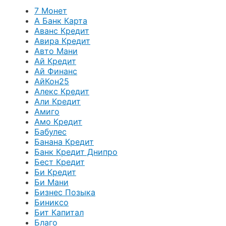
7 Монет
А Банк Карта
Аванс Кредит
Авира Кредит
Авто Мани
Ай Кредит
Ай Финанс
АйКон25
Алекс Кредит
Али Кредит
Амиго
Амо Кредит
Бабулес
Банана Кредит
Банк Кредит Днипро
Бест Кредит
Би Кредит
Би Мани
Бизнес Позыка
Биниксо
Бит Капитал
Благо