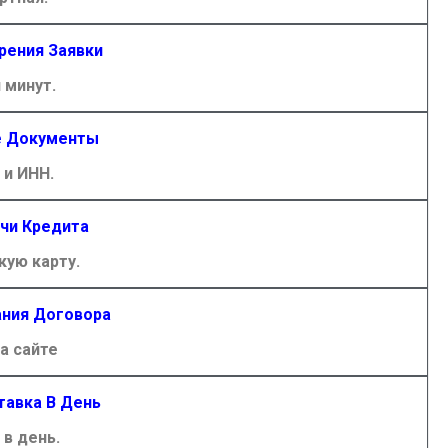
рения Заявки
 минут.
 Документы
 и ИНН.
чи Кредита
кую карту.
ния Договора
а сайте
тавка В День
 в день.