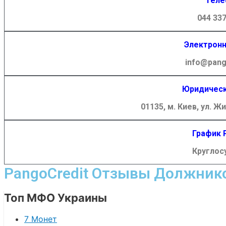
Теле
044 337
Электронн
info@pang
Юридическ
01135, м. Киев, ул. Ж
График 
Круглос
PangoCredit Отзывы Должнико
Топ МФО Украины
7 Монет