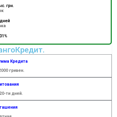
с. грн.
ок
 дней
вка
,01%
ангоКредит.
умма Кредита
2000 гривен.
итования
20-ти дней.
гашения
ртная.