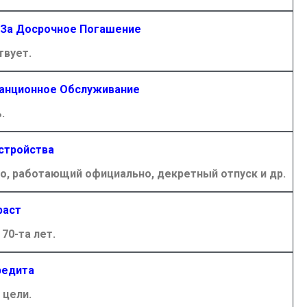
 За Досрочное Погашение
твует.
танционное Обслуживание
.
стройства
, работающий официально, декретный отпуск и др.
раст
 70-та лет.
редита
цели.