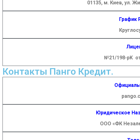
01135, м. Киев, ул. Ж
График 
Круглос
Лице
№21/198-pK от 
Контакты Панго Кредит.
Официаль
pango.
Юридическое Наз
ООО «ФК Незал