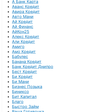
А Банк Карта
Аванс Кредит
Авира Кредит
Авто Мани
Ай Кредит
Ай Финанс
АйКон25
Алекс Кредит
Али Кредит
Амиго
Амо Кредит
Бабулес
Банана Кредит
Банк Кредит Днипро
Бест Кредит
Би Кредит
Би Мани
Бизнес Позыка
Биниксо
Бит Капитал
Благо
Быстро Займ
Ваша Готивочка