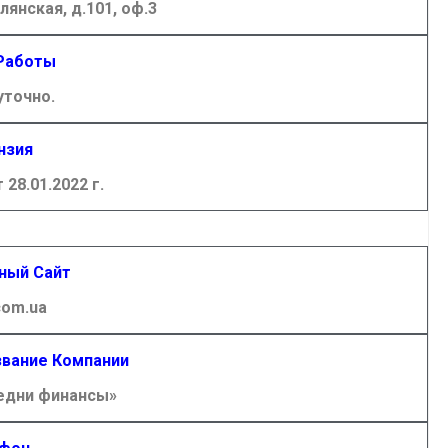
илянская, д.101, оф.3
Работы
уточно.
нзия
28.01.2022 г.
ный Сайт
com.ua
вание Компании
едни финансы»