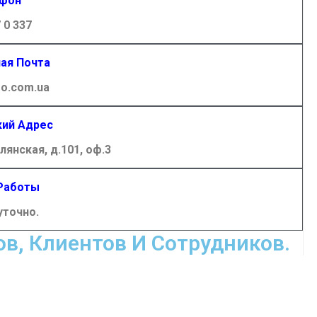
фон
 0 337
ая Почта
o.com.ua
ий Адрес
илянская, д.101, оф.3
Работы
уточно.
в, Клиентов И Сотрудников.