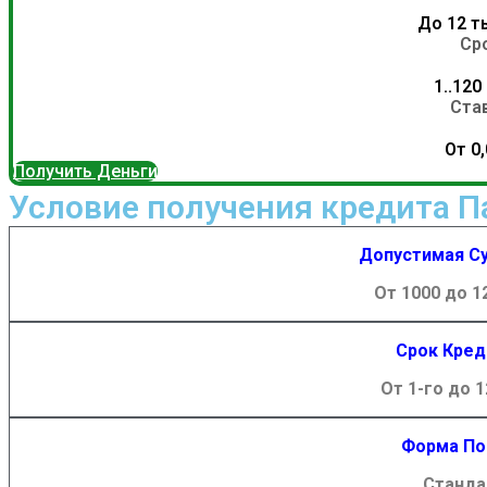
До 12 ты
Ср
1..120
Ста
От 0
Получить Деньги
Условие получения кредита П
Допустимая С
От 1000 до 1
Срок Кред
От 1-го до 1
Форма По
Станда