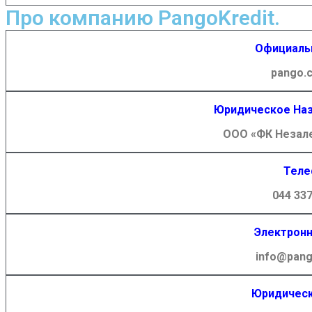
Про компанию PangoKredit.
Официаль
pango.
Юридическое Наз
ООО «ФК Незал
Теле
044 337
Электронн
info@pang
Юридическ