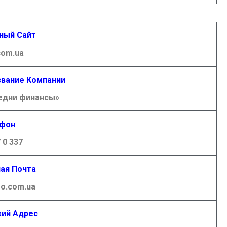
ный Сайт
com.ua
вание Компании
едни финансы»
фон
 0 337
ая Почта
o.com.ua
ий Адрес