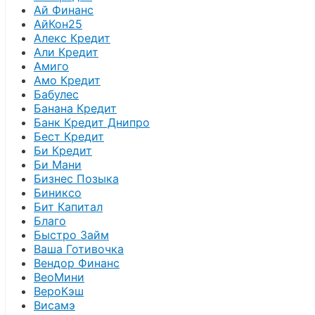
Ай Финанс
АйКон25
Алекс Кредит
Али Кредит
Амиго
Амо Кредит
Бабулес
Банана Кредит
Банк Кредит Днипро
Бест Кредит
Би Кредит
Би Мани
Бизнес Позыка
Биниксо
Бит Капитал
Благо
Быстро Займ
Ваша Готивочка
Вендор Финанс
ВеоМини
ВероКэш
Висамэ