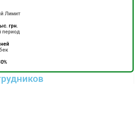
й Лимит
ыс. грн.
 период
дней
бек
30%
трудников