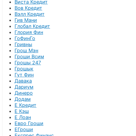
Виста Кредит
Вов Кредит
Вэлл Кредит
Гив Мани
Глобал Кредит
Глория Фин
ГоФинГо
Гривны
Грош Мэн
Гроши Всим
Грошы 247
Грошык
Гут Фин
Давака
Дариум
Динеро
Додам
Е Кредит
Е Кэш
Е Лоан
Евро Гроши
ЕГроши
Експрес Финанс