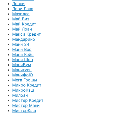
Лоани
Лови Лавэ
Мазилла
Май Биз
Май Кредит
Май Лоан
Макси Кредит
Мандарино
Мани 24
Мани Вео
Мани Кейс
Мани Шоп
МаниБум
Манигусь
МаниФоЮ
Мега Грошы
Микро Кредит
МикроКэш
Милоан
Мистер Кредит
Мистер Мани
МистерКэш