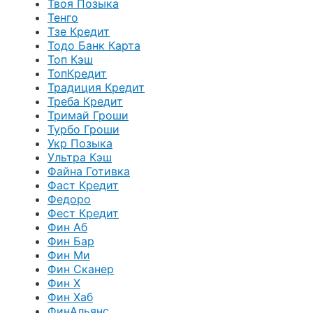
Твоя Позыка
Тенго
Тзе Кредит
Тодо Банк Карта
Топ Кэш
ТопКредит
Традиция Кредит
Треба Кредит
Тримай Гроши
Турбо Гроши
Укр Позыка
Ультра Кэш
Файна Готивка
Фаст Кредит
Федоро
Фест Кредит
Фин Аб
Фин Бар
Фин Ми
Фин Сканер
Фин Х
Фин Хаб
ФинАльянс