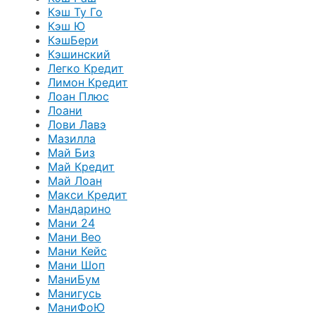
Кэш Ту Го
Кэш Ю
КэшБери
Кэшинский
Легко Кредит
Лимон Кредит
Лоан Плюс
Лоани
Лови Лавэ
Мазилла
Май Биз
Май Кредит
Май Лоан
Макси Кредит
Мандарино
Мани 24
Мани Вео
Мани Кейс
Мани Шоп
МаниБум
Манигусь
МаниФоЮ