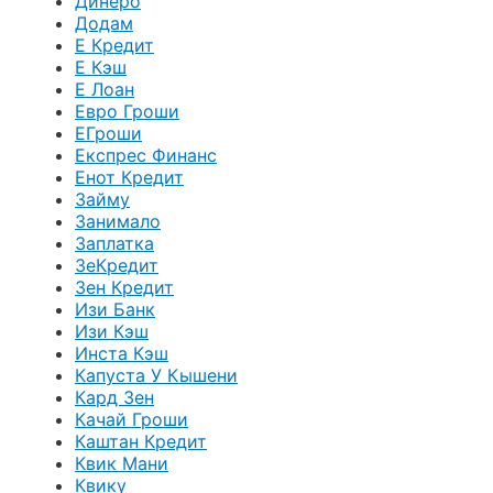
Динеро
Додам
Е Кредит
Е Кэш
Е Лоан
Евро Гроши
ЕГроши
Експрес Финанс
Енот Кредит
Займу
Занимало
Заплатка
ЗеКредит
Зен Кредит
Изи Банк
Изи Кэш
Инста Кэш
Капуста У Кышени
Кард Зен
Качай Гроши
Каштан Кредит
Квик Мани
Квику