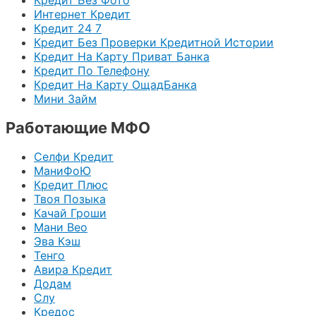
Интернет Кредит
Кредит 24 7
Кредит Без Проверки Кредитной Истории
Кредит На Карту Приват Банка
Кредит По Телефону
Кредит На Карту ОщадБанка
Мини Займ
Работающие МФО
Селфи Кредит
МаниФоЮ
Кредит Плюс
Твоя Позыка
Качай Гроши
Мани Вео
Эва Кэш
Тенго
Авира Кредит
Додам
Слу
Кредос