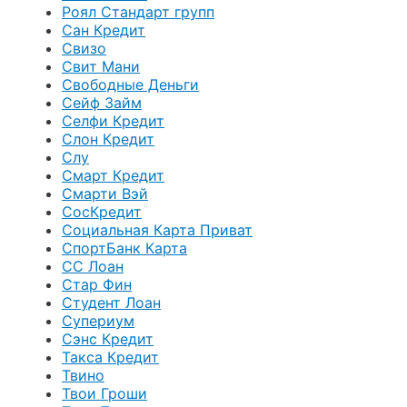
Роял Стандарт групп
Сан Кредит
Свизо
Свит Мани
Свободные Деньги
Сейф Займ
Селфи Кредит
Слон Кредит
Слу
Смарт Кредит
Смарти Вэй
СосКредит
Социальная Карта Приват
СпортБанк Карта
СС Лоан
Стар Фин
Студент Лоан
Супериум
Сэнс Кредит
Такса Кредит
Твино
Твои Гроши