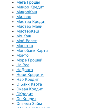
Мега Грошы
Микро Кредит
МикроКэш
Милоан
Мистер Кредит
Мистер Мани
МистерКэш
Мо Кэш
Мой Валет
Монетка
Монобанк Карта
Монто
Море Грошей
На Все
НаДовго
Нови Кредити
Нэо Кредит
О Банк Карта
Океан Кредит
ОКредит
Он Кредит
Оптима Займ