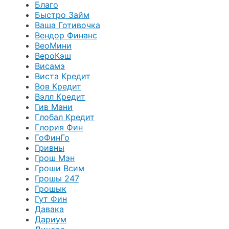
Благо
Быстро Займ
Ваша Готивочка
Вендор Финанс
ВеоМини
ВероКэш
Висамэ
Виста Кредит
Вов Кредит
Вэлл Кредит
Гив Мани
Глобал Кредит
Глория Фин
ГоФинГо
Гривны
Грош Мэн
Гроши Всим
Грошы 247
Грошык
Гут Фин
Давака
Дариум