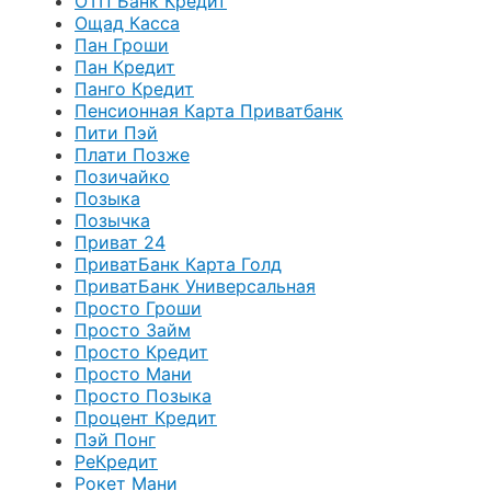
ОТП Банк Кредит
Ощад Касса
Пан Гроши
Пан Кредит
Панго Кредит
Пенсионная Карта Приватбанк
Пити Пэй
Плати Позже
Позичайко
Позыка
Позычка
Приват 24
ПриватБанк Карта Голд
ПриватБанк Универсальная
Просто Гроши
Просто Займ
Просто Кредит
Просто Мани
Просто Позыка
Процент Кредит
Пэй Понг
РеКредит
Рокет Мани