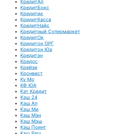
КредитАп
КредитБокс
Кредитик
КредитКасса
КредитНайс
Кредитный Супермаркет
КредитОк
Кредитон ОРГ
Кредитон Юа
Кредитэн
Кредос
Крейзи
Кронвест
Ку Мо
КФ ЮА
Кэт Кредит
Кэш 24
Кэш Ап
Кэш Ми
Кэш Мэн
Кэш Мэш
Кэш Поинт
Кэш Раш