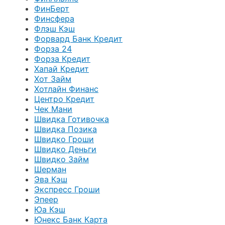
ФинБерт
Финсфера
Флэш Кэш
Форвард Банк Кредит
Форза 24
Форза Кредит
Хапай Кредит
Хот Займ
Хотлайн Финанс
Центро Кредит
Чек Мани
Швидка Готивочка
Швидка Позика
Швидко Гроши
Швидко Деньги
Швидко Займ
Шерман
Эва Кэш
Экспресс Гроши
Эпеер
Юа Кэш
Юнекс Банк Карта