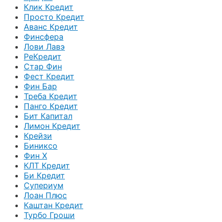
Клик Кредит
Просто Кредит
Аванс Кредит
Финсфера
Лови Лавэ
РеКредит
Стар Фин
Фест Кредит
Фин Бар
Треба Кредит
Панго Кредит
Бит Капитал
Лимон Кредит
Крейзи
Биниксо
Фин Х
КЛТ Кредит
Би Кредит
Супериум
Лоан Плюс
Каштан Кредит
Турбо Гроши