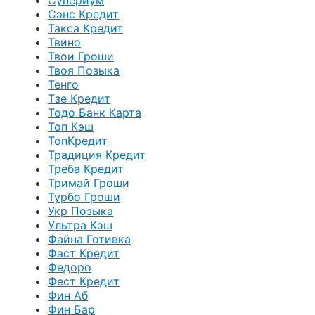
Супериум
Сэнс Кредит
Такса Кредит
Твино
Твои Гроши
Твоя Позыка
Тенго
Тзе Кредит
Тодо Банк Карта
Топ Кэш
ТопКредит
Традиция Кредит
Треба Кредит
Тримай Гроши
Турбо Гроши
Укр Позыка
Ультра Кэш
Файна Готивка
Фаст Кредит
Федоро
Фест Кредит
Фин Аб
Фин Бар