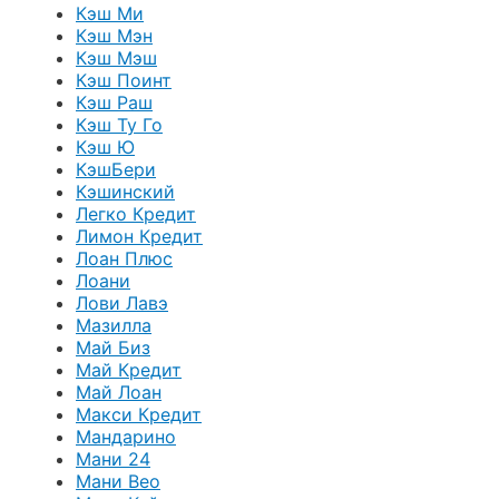
Кэш Ми
Кэш Мэн
Кэш Мэш
Кэш Поинт
Кэш Раш
Кэш Ту Го
Кэш Ю
КэшБери
Кэшинский
Легко Кредит
Лимон Кредит
Лоан Плюс
Лоани
Лови Лавэ
Мазилла
Май Биз
Май Кредит
Май Лоан
Макси Кредит
Мандарино
Мани 24
Мани Вео