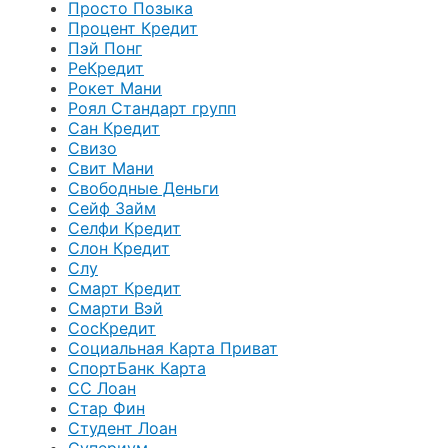
Просто Позыка
Процент Кредит
Пэй Понг
РеКредит
Рокет Мани
Роял Стандарт групп
Сан Кредит
Свизо
Свит Мани
Свободные Деньги
Сейф Займ
Селфи Кредит
Слон Кредит
Слу
Смарт Кредит
Смарти Вэй
СосКредит
Социальная Карта Приват
СпортБанк Карта
СС Лоан
Стар Фин
Студент Лоан