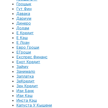
Грошык
Гут Фин
Давака
Дариум
Динеро
Додам
Е Кредит
Е Кэш
Е Лоан
Евро Гроши
ЕГроши
Експрес Финанс
Енот Кредит
Займу
Занимало
Заплатка
ЗеКредит
Зен Кредит
Изи Банк
Изи Кэш
Инста Кэш
Капуста У Кышени