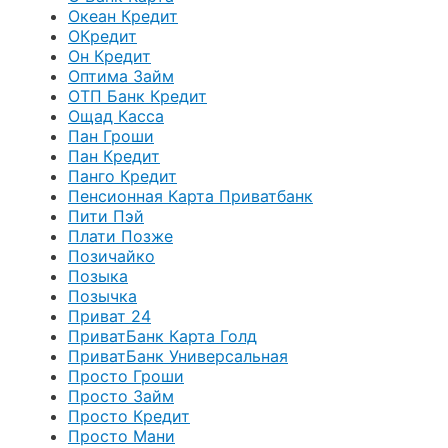
Океан Кредит
ОКредит
Он Кредит
Оптима Займ
ОТП Банк Кредит
Ощад Касса
Пан Гроши
Пан Кредит
Панго Кредит
Пенсионная Карта Приватбанк
Пити Пэй
Плати Позже
Позичайко
Позыка
Позычка
Приват 24
ПриватБанк Карта Голд
ПриватБанк Универсальная
Просто Гроши
Просто Займ
Просто Кредит
Просто Мани