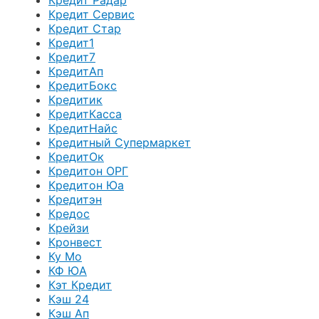
Кредит Радар
Кредит Сервис
Кредит Стар
Кредит1
Кредит7
КредитАп
КредитБокс
Кредитик
КредитКасса
КредитНайс
Кредитный Супермаркет
КредитОк
Кредитон ОРГ
Кредитон Юа
Кредитэн
Кредос
Крейзи
Кронвест
Ку Мо
КФ ЮА
Кэт Кредит
Кэш 24
Кэш Ап