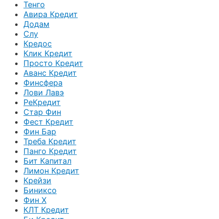
Тенго
Авира Кредит
Додам
Слу
Кредос
Клик Кредит
Просто Кредит
Аванс Кредит
Финсфера
Лови Лавэ
РеКредит
Стар Фин
Фест Кредит
Фин Бар
Треба Кредит
Панго Кредит
Бит Капитал
Лимон Кредит
Крейзи
Биниксо
Фин Х
КЛТ Кредит