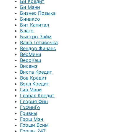
Би Кредит
Би Мани
Бизнес Позыка
Биниксо
Бит Капитал
Благо
Быстро Займ
Ваша Готивочка
Вендор Финанс
ВеоМини
ВероКэш
Висамэ
Виста Кредит
Вов Кредит
Вэлл Кредит
Гив Мани
Глобал Кредит
Глория Фин
ГоФинГо
Гривны
Грош Мэн
Гроши Всим
Грошы 247