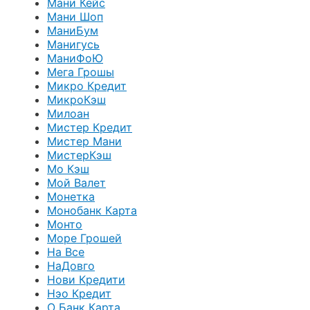
Мани Кейс
Мани Шоп
МаниБум
Манигусь
МаниФоЮ
Мега Грошы
Микро Кредит
МикроКэш
Милоан
Мистер Кредит
Мистер Мани
МистерКэш
Мо Кэш
Мой Валет
Монетка
Монобанк Карта
Монто
Море Грошей
На Все
НаДовго
Нови Кредити
Нэо Кредит
О Банк Карта