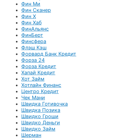
Фин Ми
Фин Сканер
Фин Х
Фин Хаб
ФинАльянс
ФинБерт
Финсфера
Флэш Кэш
Форвард Банк Кредит
Форза 24
Форза Кредит
Хапай Кредит
Хот Займ
Хотлайн Финанс
Центро Кредит
Чек Мани
Швидка Готивочка
Швидка Позика
Швидко Гроши
Швидко Деньги
Швидко Займ
Шерман