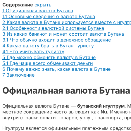
Содержание
скрыть
1
Официальная валюта Бутана
1.1
Основные сведения о валюте Бутана
2
Какая валюта в Бутане используется вместе с нгул
2.1
Особенности валютной системы Бутана
3
Из каких банкнот и монет состоит валюта Бутана
3.1
Что обычно входит в денежное обращение
4
Какую валюту брать в Бутан туристу
4.1
Что учитывать туристу
5
Где можно обменять валюту в Бутане
5.1
Где чаще всего обменивают деньги
6
Почему важно знать, какая валюта в Бутане
7
Заключение
Официальная валюта Бутана
Официальная валюта Бутана —
бутанский нгултрум
. 
местное сокращение часто выглядит как
Nu.
Именно н
внутри страны: оплаты товаров, услуг, транспорта, п
Нгултрум является официальным платежным средством