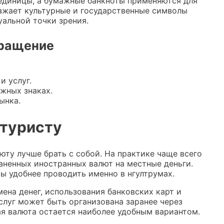
единицы, а бумажные банкноты применяются для
ажает культурные и государственные символы
уальной точки зрения.
бращение
и услуг.
жных знаках.
ынка.
 туристу
юту лучше брать с собой. На практике чаще всего
ненных иностранных валют на местные деньги.
ы удобнее проводить именно в нгултрумах.
ена денег, использования банковских карт и
слуг может быть организована заранее через
ая валюта остается наиболее удобным вариантом.