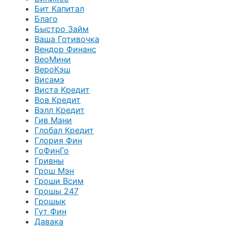
Бит Капитал
Благо
Быстро Займ
Ваша Готивочка
Вендор Финанс
ВеоМини
ВероКэш
Висамэ
Виста Кредит
Вов Кредит
Вэлл Кредит
Гив Мани
Глобал Кредит
Глория Фин
ГоФинГо
Гривны
Грош Мэн
Гроши Всим
Грошы 247
Грошык
Гут Фин
Давака