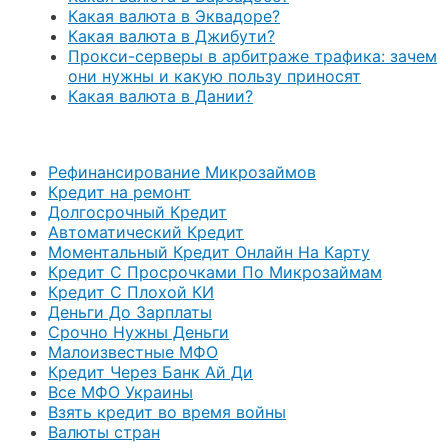
Какая валюта в Эквадоре?
Какая валюта в Джибути?
Прокси-серверы в арбитраже трафика: зачем
они нужны и какую пользу приносят
Какая валюта в Дании?
Рефинансирование Микрозаймов
Кредит на ремонт
Долгосрочный Кредит
Автоматический Кредит
Моментальный Кредит Онлайн На Карту
Кредит С Просрочками По Микрозаймам
Кредит С Плохой КИ
Деньги До Зарплаты
Срочно Нужны Деньги
Малоизвестные МФО
Кредит Через Банк Ай Ди
Все МФО Украины
Взять кредит во время войны
Валюты стран