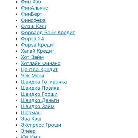
Фин Хаб
ФинАльянс
ФинБерт
Финсфера
Флэш Кэш
Форвард Банк Кредит
Форза 24
Форза Кредит
Хапай Кредит
Хот Займ
Хотлайн Финанс
Центро Кредит
Чек Мани
Швидка Готивочка
Швидка Позика
Швидко Гроши
Швидко Деньги
Швидко Займ
Шерман
Эва Кэш
Экспресс Гроши
Эпеер
Юа Кэш