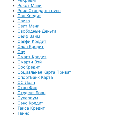
РеКредит
Рокет Мани
Роял Стандарт групп
Сан Кредит
Свизо
Свит Мани
Свободные Деньги
Сейф Займ
Селфи Кредит
Слон Кредит
Слу
Смарт Кредит
Смарти Вэй
СосКредит
Социальная Карта Приват
СпортБанк Карта
СС Лоан
Стар Фин
Студент Лоан
Супериум
Сэнс Кредит
Такса Кредит
Твино