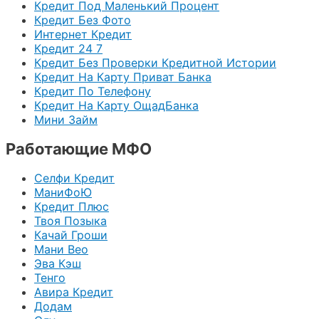
Кредит Под Маленький Процент
Кредит Без Фото
Интернет Кредит
Кредит 24 7
Кредит Без Проверки Кредитной Истории
Кредит На Карту Приват Банка
Кредит По Телефону
Кредит На Карту ОщадБанка
Мини Займ
Работающие МФО
Селфи Кредит
МаниФоЮ
Кредит Плюс
Твоя Позыка
Качай Гроши
Мани Вео
Эва Кэш
Тенго
Авира Кредит
Додам