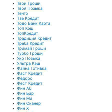
Твои Гроши
Твоя Позыка
Тенго
Тзе Кредит
Тодо Банк Карта
Топ Кэш
ТопКредит
Традиция Кредит
Треба Кредит
Тримай Гроши
Турбо Гроши
Укр Позыка
Ультра Кэш
Файна Готивка
Фаст Кредит
Федоро
Фест Кредит
Фин Аб
Фин Бар
Фин Ми
Фин Сканер
Фин Х