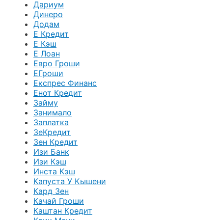
Дариум
Динеро
Додам
Е Кредит
Е Кэш
Е Лоан
Евро Гроши
ЕГроши
Експрес Финанс
Енот Кредит
Займу
Занимало
Заплатка
ЗеКредит
Зен Кредит
Изи Банк
Изи Кэш
Инста Кэш
Капуста У Кышени
Кард Зен
Качай Гроши
Каштан Кредит