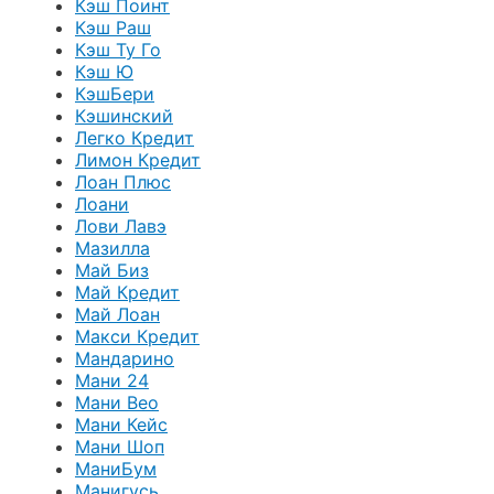
Кэш Поинт
Кэш Раш
Кэш Ту Го
Кэш Ю
КэшБери
Кэшинский
Легко Кредит
Лимон Кредит
Лоан Плюс
Лоани
Лови Лавэ
Мазилла
Май Биз
Май Кредит
Май Лоан
Макси Кредит
Мандарино
Мани 24
Мани Вео
Мани Кейс
Мани Шоп
МаниБум
Манигусь