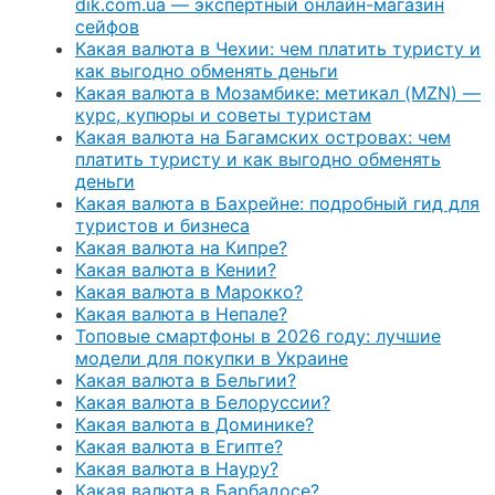
dik.com.ua — экспертный онлайн-магазин
сейфов
Какая валюта в Чехии: чем платить туристу и
как выгодно обменять деньги
Какая валюта в Мозамбике: метикал (MZN) —
курс, купюры и советы туристам
Какая валюта на Багамских островах: чем
платить туристу и как выгодно обменять
деньги
Какая валюта в Бахрейне: подробный гид для
туристов и бизнеса
Какая валюта на Кипре?
Какая валюта в Кении?
Какая валюта в Марокко?
Какая валюта в Непале?
Топовые смартфоны в 2026 году: лучшие
модели для покупки в Украине
Какая валюта в Бельгии?
Какая валюта в Белоруссии?
Какая валюта в Доминике?
Какая валюта в Египте?
Какая валюта в Науру?
Какая валюта в Барбадосе?