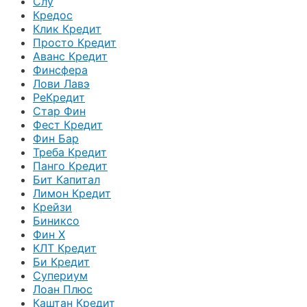
Слу
Кредос
Клик Кредит
Просто Кредит
Аванс Кредит
Финсфера
Лови Лавэ
РеКредит
Стар Фин
Фест Кредит
Фин Бар
Треба Кредит
Панго Кредит
Бит Капитал
Лимон Кредит
Крейзи
Биниксо
Фин Х
КЛТ Кредит
Би Кредит
Супериум
Лоан Плюс
Каштан Кредит