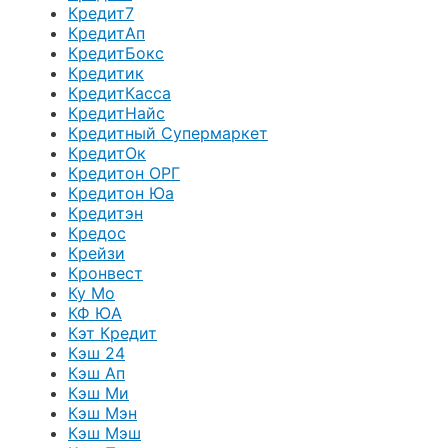
Кредит7
КредитАп
КредитБокс
Кредитик
КредитКасса
КредитНайс
Кредитный Супермаркет
КредитОк
Кредитон ОРГ
Кредитон Юа
Кредитэн
Кредос
Крейзи
Кронвест
Ку Мо
КФ ЮА
Кэт Кредит
Кэш 24
Кэш Ап
Кэш Ми
Кэш Мэн
Кэш Мэш