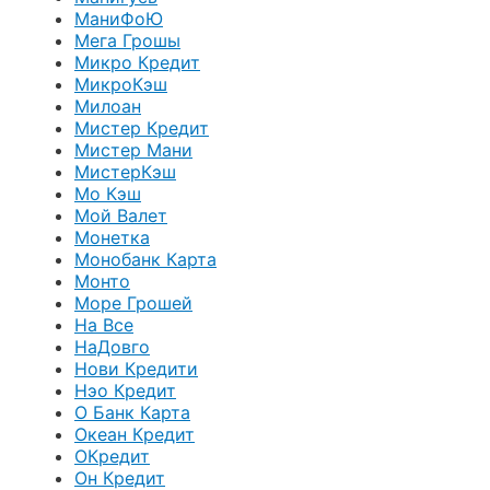
МаниФоЮ
Мега Грошы
Микро Кредит
МикроКэш
Милоан
Мистер Кредит
Мистер Мани
МистерКэш
Мо Кэш
Мой Валет
Монетка
Монобанк Карта
Монто
Море Грошей
На Все
НаДовго
Нови Кредити
Нэо Кредит
О Банк Карта
Океан Кредит
ОКредит
Он Кредит