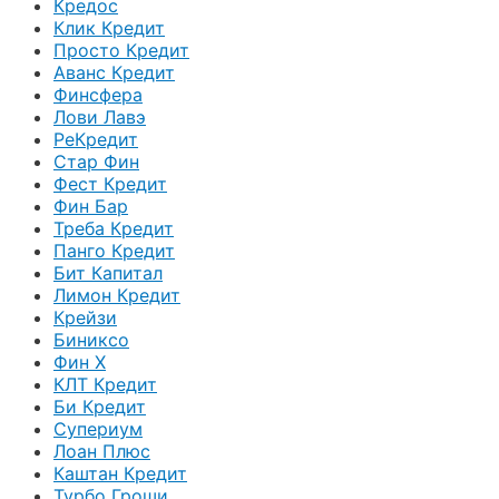
Кредос
Клик Кредит
Просто Кредит
Аванс Кредит
Финсфера
Лови Лавэ
РеКредит
Стар Фин
Фест Кредит
Фин Бар
Треба Кредит
Панго Кредит
Бит Капитал
Лимон Кредит
Крейзи
Биниксо
Фин Х
КЛТ Кредит
Би Кредит
Супериум
Лоан Плюс
Каштан Кредит
Турбо Гроши