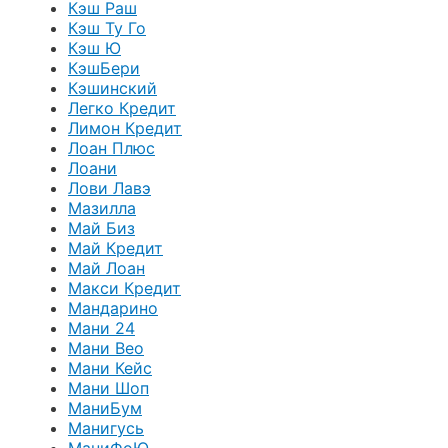
Кэш Раш
Кэш Ту Го
Кэш Ю
КэшБери
Кэшинский
Легко Кредит
Лимон Кредит
Лоан Плюс
Лоани
Лови Лавэ
Мазилла
Май Биз
Май Кредит
Май Лоан
Макси Кредит
Мандарино
Мани 24
Мани Вео
Мани Кейс
Мани Шоп
МаниБум
Манигусь