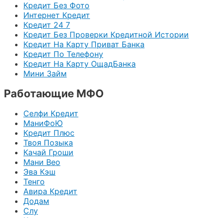
Кредит Без Фото
Интернет Кредит
Кредит 24 7
Кредит Без Проверки Кредитной Истории
Кредит На Карту Приват Банка
Кредит По Телефону
Кредит На Карту ОщадБанка
Мини Займ
Работающие МФО
Селфи Кредит
МаниФоЮ
Кредит Плюс
Твоя Позыка
Качай Гроши
Мани Вео
Эва Кэш
Тенго
Авира Кредит
Додам
Слу