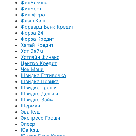
ФинАльянс
ФинБерт
Финсфера
Флэш Кэш
Форвард Банк Кредит
Форза 24
Форза Кредит
Хапай Кредит
Хот Займ
Хотлайн Финанс
Центро Кредит
Чек Мани
Швидка Готивочка
Швидка Позика
Швидко Гроши
Швидко Деньги
Швидко Займ
Шерман
Эва Кэш
Экспресс Гроши
Эпеер
Юа Кэш