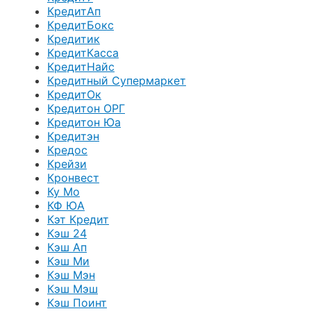
КредитАп
КредитБокс
Кредитик
КредитКасса
КредитНайс
Кредитный Супермаркет
КредитОк
Кредитон ОРГ
Кредитон Юа
Кредитэн
Кредос
Крейзи
Кронвест
Ку Мо
КФ ЮА
Кэт Кредит
Кэш 24
Кэш Ап
Кэш Ми
Кэш Мэн
Кэш Мэш
Кэш Поинт