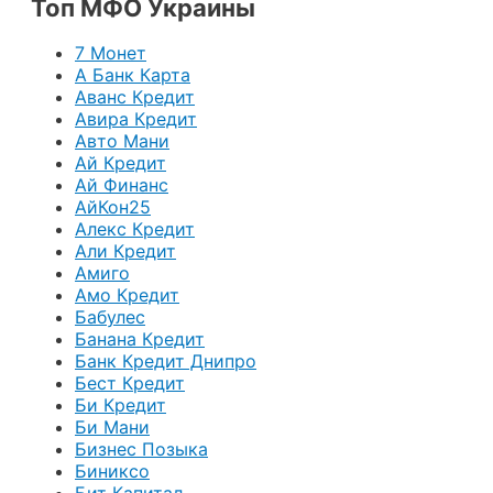
Топ МФО Украины
7 Монет
А Банк Карта
Аванс Кредит
Авира Кредит
Авто Мани
Ай Кредит
Ай Финанс
АйКон25
Алекс Кредит
Али Кредит
Амиго
Амо Кредит
Бабулес
Банана Кредит
Банк Кредит Днипро
Бест Кредит
Би Кредит
Би Мани
Бизнес Позыка
Биниксо