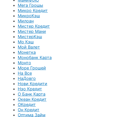
МаниФоЮ
Мега Грошы
Микро Кредит
МикроКэш
Милоан
Мистер Кредит
Мистер Мани
МистерКэш
Мо Кэш
Мой Валет
Монетка
Монобанк Карта
Монто
Море Грошей
На Все
НаДовго
Нови Кредити
Нэо Кредит
О Банк Карта
Океан Кредит
ОКредит
Он Кредит
Оптима Займ