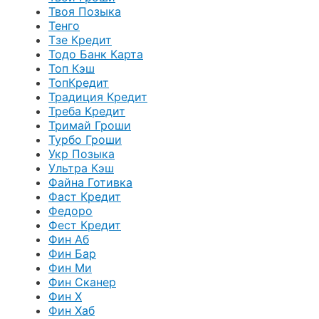
Твоя Позыка
Тенго
Тзе Кредит
Тодо Банк Карта
Топ Кэш
ТопКредит
Традиция Кредит
Треба Кредит
Тримай Гроши
Турбо Гроши
Укр Позыка
Ультра Кэш
Файна Готивка
Фаст Кредит
Федоро
Фест Кредит
Фин Аб
Фин Бар
Фин Ми
Фин Сканер
Фин Х
Фин Хаб