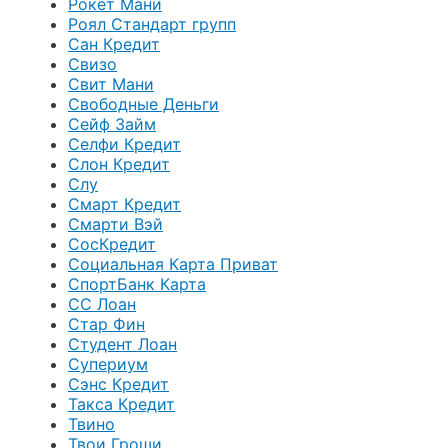
Рокет Мани
Роял Стандарт групп
Сан Кредит
Свизо
Свит Мани
Свободные Деньги
Сейф Займ
Селфи Кредит
Слон Кредит
Слу
Смарт Кредит
Смарти Вэй
СосКредит
Социальная Карта Приват
СпортБанк Карта
СС Лоан
Стар Фин
Студент Лоан
Супериум
Сэнс Кредит
Такса Кредит
Твино
Твои Гроши