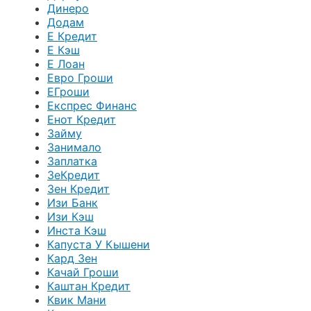
Динеро
Додам
Е Кредит
Е Кэш
Е Лоан
Евро Гроши
ЕГроши
Експрес Финанс
Енот Кредит
Займу
Занимало
Заплатка
ЗеКредит
Зен Кредит
Изи Банк
Изи Кэш
Инста Кэш
Капуста У Кышени
Кард Зен
Качай Гроши
Каштан Кредит
Квик Мани