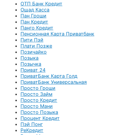
ОТП Банк Кредит
Ощад Касса
Пан Гроши
Пан Кредит
Панго Кредит
Пенсионная Карта Приватбанк
Пити Пэй
Плати Позже
Позичайко
Позыка
Позычка
Приват 24
ПриватБанк Карта Голд
ПриватБанк Универсальная
Просто Гроши
Просто Займ
Просто Кредит
Просто Мани
Просто Позыка
Процент Кредит
Пэй Понг
РеКредит