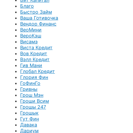
Бит Капитал
Благо
Быстро Займ
Ваша Готивочка
Вендор Финанс
ВеоМини
ВероКэш
Висамэ
Виста Кредит
Вов Кредит
Вэлл Кредит
Гив Мани
Глобал Кредит
Глория Фин
ГоФинГо
Гривны
Грош Мэн
Гроши Всим
Грошы 247
Грошык
Гут Фин
Давака
Дариум